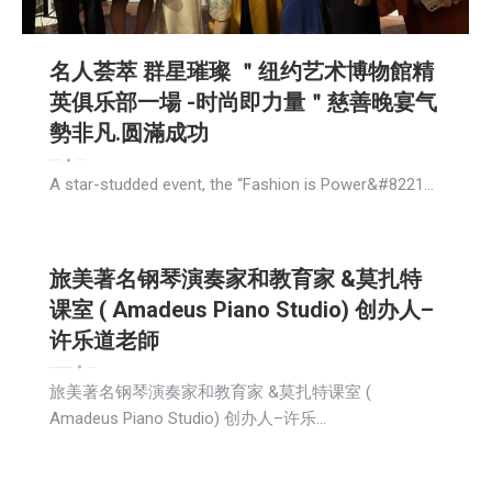
名人荟萃 群星璀璨 ＂纽约艺术博物館精
英俱乐部一場 -时尚即力量＂慈善晚宴气
勢非凡.圆滿成功
娱乐
新闻
社会
社区新聞
2026-05-04
A star-studded event, the “Fashion is Power&#8221…
旅美著名钢琴演奏家和教育家 &莫扎特
课室 ( Amadeus Piano Studio) 创办人–
许乐道老師
娱乐
广告商讯
文娱频道
新闻
活動信息
社区新聞
2026-05-04
旅美著名钢琴演奏家和教育家 &莫扎特课室 (
Amadeus Piano Studio) 创办人–许乐…