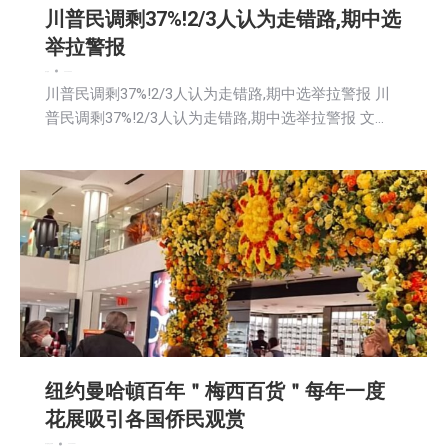
川普民调剩37%!2/3人认为走错路,期中选
举拉警报
娱乐
新闻
2026-05-03
川普民调剩37%!2/3人认为走错路,期中选举拉警报 川
普民调剩37%!2/3人认为走错路,期中选举拉警报 文…
纽约曼哈頓百年＂梅西百货＂每年一度
花展吸引各国侨民观赏
娱乐
新闻
社区新聞
2026-05-01