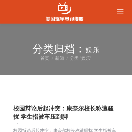
分类归档：
娱乐
首页
新闻
分类 "娱乐"
您在这里：
校园辩论后起冲突：康奈尔校长称遭骚
扰 学生指被车压到脚
娱乐
新闻
社区新聞
2026-05-05
校园辩论后起冲突：康奈尔校长称遭骚扰 学生指被车