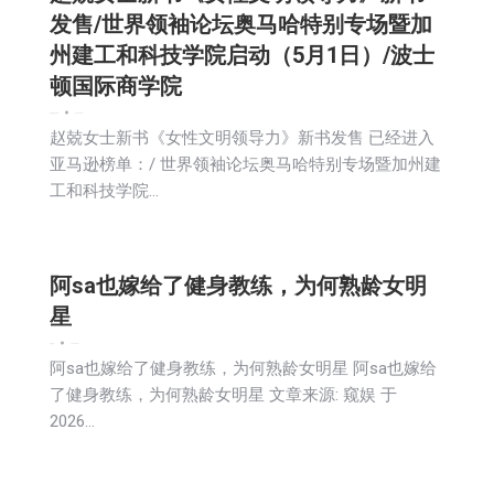
发售/世界领袖论坛奥马哈特别专场暨加
州建工和科技学院启动（5月1日）/波士
顿国际商学院
娱乐
新闻
社区新聞
2026-05-01
赵兢女士新书《女性文明领导力》新书发售 已经进入
亚马逊榜单：/ 世界领袖论坛奥马哈特别专场暨加州建
工和科技学院…
阿sa也嫁给了健身教练，为何熟龄女明
星
娱乐
新闻
2026-05-01
阿sa也嫁给了健身教练，为何熟龄女明星 阿sa也嫁给
了健身教练，为何熟龄女明星 文章来源: 窥娱 于
2026…