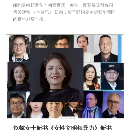
纽约曼哈頓百年＂梅西百货＂每年一度花展吸引各国
侨民观赏 （本台訊） 日前，位于纽约曼哈頓繁华闹区
的百年老店＂梅…
赵兢女士新书《女性文明领导力》新书