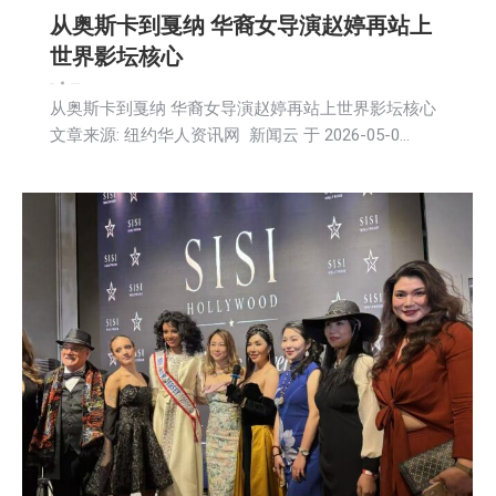
从奥斯卡到戛纳 华裔女导演赵婷再站上
世界影坛核心
娱乐
新闻
2026-05-05
从奥斯卡到戛纳 华裔女导演赵婷再站上世界影坛核心
文章来源: 纽约华人资讯网 新闻云 于 2026-05-0…