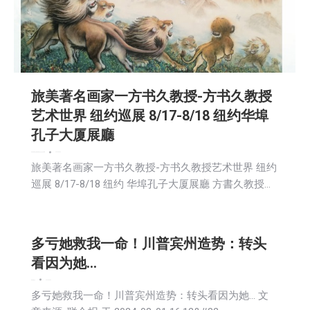
旅美著名画家一方书久教授-方书久教授
艺术世界 纽约巡展 8/17-8/18 纽约华埠
孔子大厦展廳
娱乐
教育频道
文娱频道
新闻
生活
社会
社区新聞
2024-08-02
旅美著名画家一方书久教授-方书久教授艺术世界 纽约
巡展 8/17-8/18 纽约 华埠孔子大厦展廳 方書久教授…
多亏她救我一命！川普宾州造势：转头
看因为她…
娱乐
新闻
社会
2024-08-02
多亏她救我一命！川普宾州造势：转头看因为她… 文