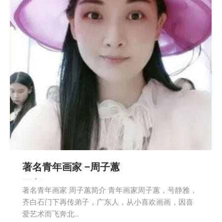
著名青年画家 –周子蕙
娱乐
教育频道
文娱频道
新闻
生活
社会
社区新聞
2024-08-02
著名青年画家 周子蕙简介 青年画家周子蕙，号静雅，
齐白石门下再传弟子，广东人，从小喜欢画画，因喜
爱艺术而飞奔北…