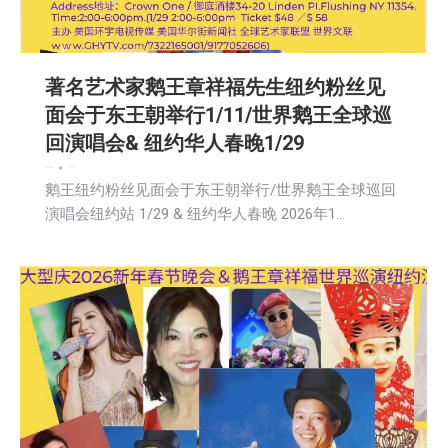
著名艺术家鹅王章祥福先生纽约粉丝见
面会于东王朝举行1/11/世界鹅王全球巡
回演唱会& 纽约华人春晚1/29
娱乐
新闻
社区新聞
2026-01-13
鹅王纽约粉丝见面会于东王朝举行/世界鹅王全球巡回
演唱会纽约站 1/29 & 纽约华人春晚 2026年1…