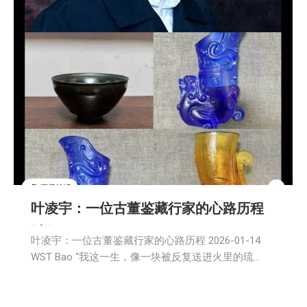
叶凌宇：一位古董鉴藏行家的心路历程
娱乐
新闻
社区新聞
2026-01-14
叶凌宇：一位古董鉴藏行家的心路历程 2026-01-14
WST Bao “我这一生，像一块被反复送进火里的琉…