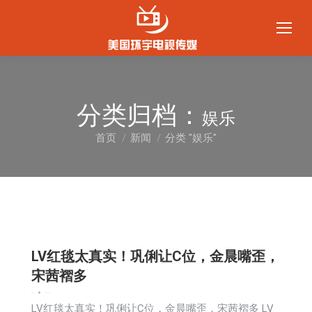
分类归档：
娱乐
首页
新闻
分类 "娱乐"
您在这里：
LV红毯太真实！巩俐让C位，金晨嘴歪，
宋茜褶多
娱乐
新闻
2026-01-15
LV红毯太真实！巩俐让C位，金晨嘴歪，宋茜褶多 LV