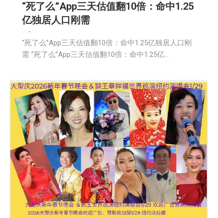
“死了么”App三天估值翻10倍：命中1.25
亿独居人口刚需
娱乐
新闻
社会
财经
2026-01-14
“死了么”App三天估值翻10倍：命中1.25亿独居人口刚
需 “死了么”App三天估值翻10倍：命中1.25亿…