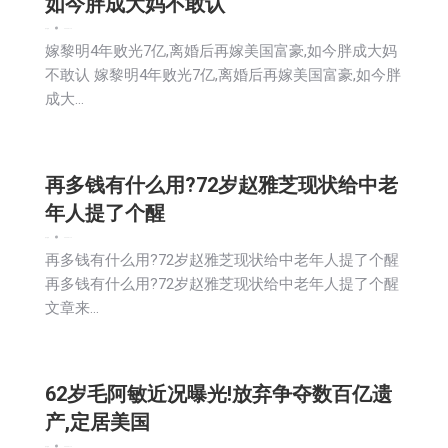
如今胖成大妈不敢认
娱乐
新闻
2026-01-13
嫁黎明4年败光7亿,离婚后再嫁美国富豪,如今胖成大妈
不敢认 嫁黎明4年败光7亿,离婚后再嫁美国富豪,如今胖
成大…
再多钱有什么用?72岁赵雅芝现状给中老
年人提了个醒
娱乐
新闻
2026-01-12
再多钱有什么用?72岁赵雅芝现状给中老年人提了个醒
再多钱有什么用?72岁赵雅芝现状给中老年人提了个醒
文章来…
62岁毛阿敏近况曝光!放弃争夺数百亿遗
产,定居美国
娱乐
新闻
2026-01-12