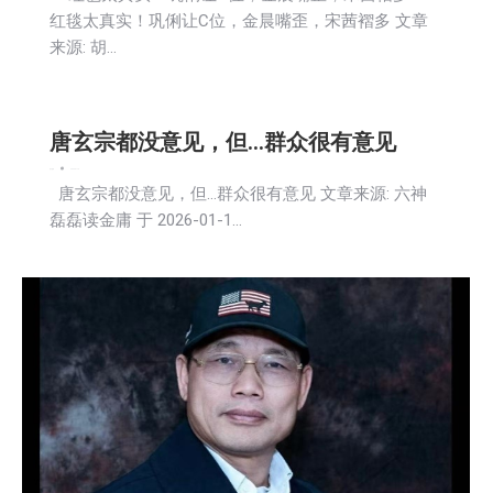
红毯太真实！巩俐让C位，金晨嘴歪，宋茜褶多 文章
来源: 胡…
唐玄宗都没意见，但…群众很有意见
娱乐
新闻
2026-01-15
唐玄宗都没意见，但…群众很有意见 文章来源: 六神
磊磊读金庸 于 2026-01-1…