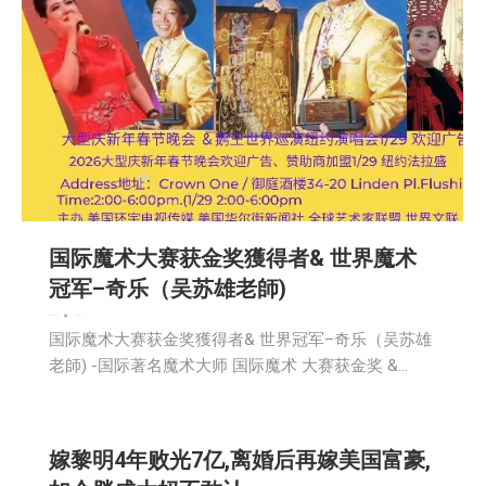
国际魔术大赛获金奖獲得者& 世界魔术
冠军–奇乐（吴苏雄老師)
娱乐
新闻
社区新聞
2026-01-13
国际魔术大赛获金奖獲得者& 世界冠军–奇乐（吴苏雄
老師) -国际著名魔术大师 国际魔术 大赛获金奖 &…
嫁黎明4年败光7亿,离婚后再嫁美国富豪,