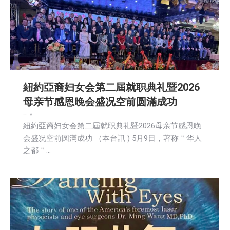
紐約亞裔妇女会第二屆就职典礼暨2026
母亲节感恩晚会盛况空前圆滿成功
娱乐
新闻
社区新聞
2026-05-10
紐約亞裔妇女会第二屆就职典礼暨2026母亲节感恩晚
会盛况空前圆滿成功 （本台訊 ) 5月9日，著称＂华人
之都＂…