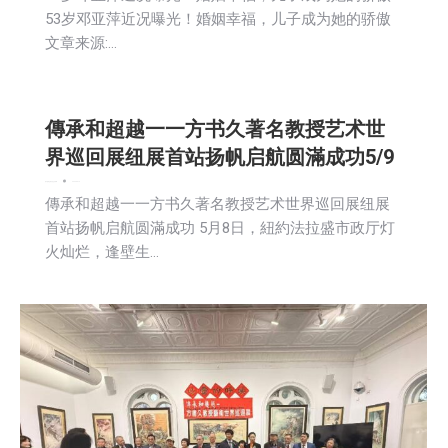
53岁邓亚萍近况曝光！婚姻幸福，儿子成为她的骄傲
文章来源:…
傳承和超越一一方书久著名教授艺术世
界巡回展纽展首站扬帆启航圆滿成功5/9
娱乐
新闻
活動信息
社区新聞
2026-05-10
傳承和超越一一方书久著名教授艺术世界巡回展纽展
首站扬帆启航圆滿成功 5月8日，紐約法拉盛市政厅灯
火灿烂，逢壁生…