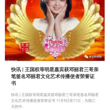
快讯 | 王国权等明星嘉宾获邓丽君三哥亲
笔签名邓丽君文化艺术传播使者荣誉证
书
娱乐
新闻
2026-05-09
快讯 | 王国权等明星嘉宾获邓丽君三哥亲笔签名邓丽君
文化艺术传播使者荣誉证书 11月9日至11日，为期三
天的中…