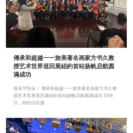
傳承和超越一一旅美著名画家方书久教
授艺术世界巡回展紐約首站扬帆启航圆
滿成功
娱乐
教育频道
文娱频道
新闻
社区新聞
2026-05-10
母亲节快乐！ 傳承和超越一一旅美著名画家方书久教
授艺术世界巡回展紐約首站扬帆启航圆滿成功 5月8
日，紐約法拉盛…