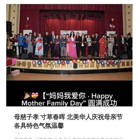
母慈子孝 寸草春晖 北美华人庆祝母亲节
各具特色气氛温馨
娱乐
新闻
社区新聞
2026-05-10