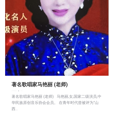
著名歌唱家马艳丽 (老师)
娱乐
广告商讯
教育频道
文娱频道
新闻
生活
社会
2024-06-08
著名歌唱家马艳丽 (老师) 马艳丽,女,国家二级演员,中
华民族原创音乐协会会员。 在青年时代曾被评为“山
西…