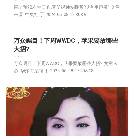
娱乐
文娱频道
新闻
生活
2024-06-08
唐老鸭90岁生日 配音员揭独特嗓音“没有用声带” 文章
来源: 中央社 于 2024-06-08 12:30&#…
万众瞩目！下周WWDC，苹果要放哪些
大招?
娱乐
新闻
生活
社会
2024-06-08
万众瞩目！下周WWDC，苹果要放哪些大招? 文章来
源: 华尔街见闻 于 2024-06-08 07:40&#8…