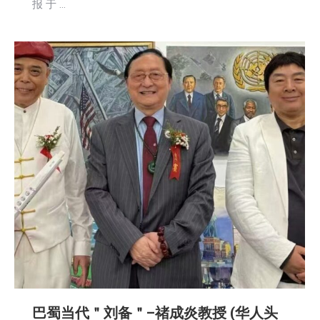
报 于 …
巴蜀当代＂刘备＂–禇成炎教授 (华人头