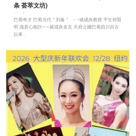
条 荟萃文坊)
娱乐
广告商讯
教育频道
文娱频道
新闻
活動信息
社会
社区新聞
2025-10-06
巴蜀奇才 巴蜀当代＂刘备＂ －–禇成炎教授 平生仰賢
明 識君心相許——褚成炎名言 天府之國巴蜀四川自古
以來…