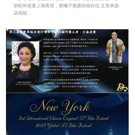
胡歌和老婆上海看房，黄曦宁素颜但很自信 文章来源:
柒佰娱…