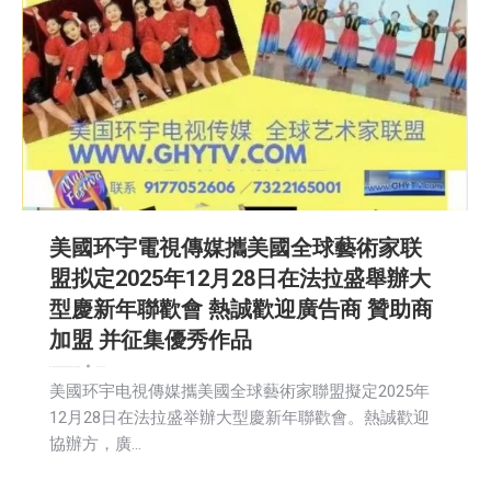
美國环宇電視傳媒攜美國全球藝術家联
盟拟定2025年12月28日在法拉盛舉辦大
型慶新年聯歡會 熱誠歡迎廣告商 贊助商
加盟 并征集優秀作品
娱乐
广告商讯
教育频道
文娱频道
新闻
活動信息
生活
社会
社区新聞
2025-10-06
美國环宇电視傳媒攜美國全球藝術家聯盟擬定2025年
12月28日在法拉盛举辦大型慶新年聯歡會。熱誠歡迎
協辦方，廣…