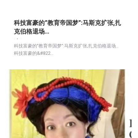
科技富豪的”教育帝国梦”:马斯克扩张,扎
克伯格退场…
娱乐
新闻
2025-10-08
科技富豪的”教育帝国梦”:马斯克扩张,扎克伯格退场…
科技富豪的&#822…