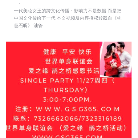
娱乐
文娱频道
新闻
活動信息
2025-10-08
一代美妆女王的跨文化传播：影响力不是数据 而是把
中国文化传给下一代 本文视频及内容授权转载自《枕
慧石听》 油管…