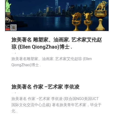
旅美著名 雕塑家、油画家. 艺术家艾伦赵
琼 (Ellen QiongZhao)博士 .
娱乐
新闻
社区新聞
2025-10-08
旅美著名雕塑家、油画家. 艺术家艾伦赵琼 (Ellen
QiongZhao)博士 .
旅美著名 作家 –艺术家 李依凌
娱乐
新闻
社区新聞
2025-10-08
旅美著名 作家 –艺术家 李依凌 (联合国NGO美国UCT
国际文化交流中心总裁) 著名旅美青年艺术家，毕业于
北…