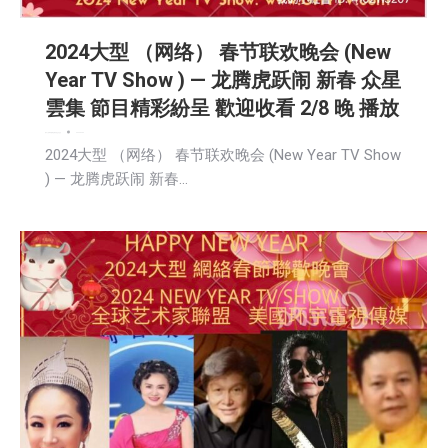
2024大型 （网络） 春节联欢晚会 (New
Year TV Show ) — 龙腾虎跃闹 新春 众星
雲集 節目精彩紛呈 歡迎收看 2/8 晚 播放
娱乐
广告商讯
新闻
活動信息
生活
社会
2024-02-09
2024大型 （网络） 春节联欢晚会 (New Year TV Show
) — 龙腾虎跃闹 新春…