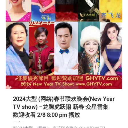
2024大型 (网络)春节联欢晚会(New Year
TV show) –龙腾虎跃闹 新春 众星雲集
歡迎收看 2/8 8:00 pm 播放
娱乐
广告商讯
新闻
活動信息
生活
社会
2024-02-08