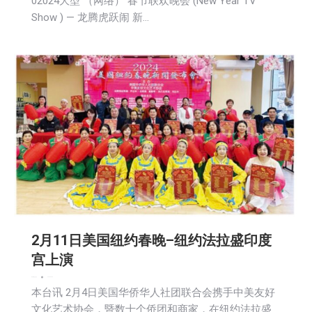
02024大型 （网络） 春节联欢晚会 (New Year TV
Show ) — 龙腾虎跃闹 新…
2月11日美国纽约春晚–纽约法拉盛印度
宫上演
娱乐
新闻
生活
社会
2024-02-06
本台讯 2月4日美国华侨华人社团联合会携手中美友好
文化艺术协会，暨数十个侨团和商家，在纽约法拉盛