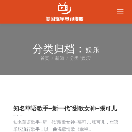
分类归档：
娱乐
首页
新闻
分类 "娱乐"
您在这里：
知名華语歌手–新一代“甜歌女神–張可儿
娱乐
新闻
生活
社会
2024-02-12
知名華语歌手–新一代“甜歌女神–張可儿 张可儿，华语
乐坛流行歌手，以一曲温馨情歌《幸福…