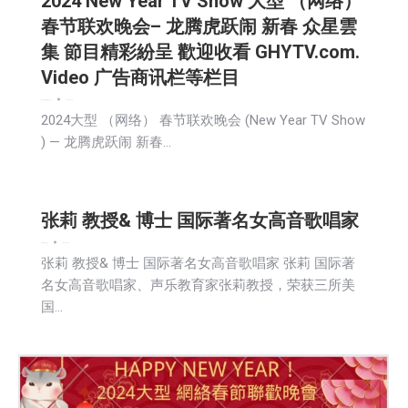
2024 New Year TV Show 大型 （网络）
春节联欢晚会– 龙腾虎跃闹 新春 众星雲
集 節目精彩紛呈 歡迎收看 GHYTV.com.
Video 广告商讯栏等栏目
娱乐
广告商讯
新闻
生活
社会
2024-02-09
2024大型 （网络） 春节联欢晚会 (New Year TV Show
) — 龙腾虎跃闹 新春…
张莉 教授& 博士 国际著名女高音歌唱家
娱乐
新闻
生活
社会
2024-02-09
张莉 教授& 博士 国际著名女高音歌唱家 张莉 国际著
名女高音歌唱家、声乐教育家张莉教授，荣获三所美
国…