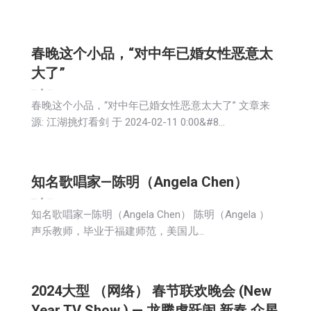
春晚这个小品，“对中年已婚女性恶意太
大了”
娱乐
新闻
生活
社会
2024-02-12
春晚这个小品，“对中年已婚女性恶意太大了” 文章来
源: 江湖挑灯看剑 于 2024-02-11 0:00&#8…
知名歌唱家—陈明（Angela Chen）
娱乐
新闻
生活
社会
2024-02-10
知名歌唱家—陈明（Angela Chen） 陈明（Angela ）
声乐教师，毕业于福建师范，美国儿…
2024大型 （网络） 春节联欢晚会 (New
Year TV Show ) — 龙腾虎跃闹 新春 众星