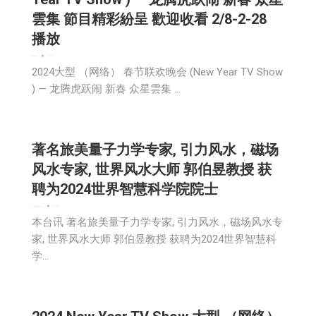
雲集 節目精彩紛呈 歡迎收看 2/8-2-28
播放
娱乐
新闻
生活
社会
2024-02-10
2024大型 （网络） 春节联欢晚会 (New Year TV Show
) — 龙腾虎跃闹 新春 众星雲集 …
著名旅美量子力学专家, 引力风水，磁场
风水专家, 世界风水大师 郭伯昱教授 获
聘为2024世界智慧科学院院士
娱乐
广告商讯
新闻
活動信息
生活
社会
2024-02-09
本台讯 著名旅美量子力学专家, 引力风水，磁场风水专
家, 世界风水大师 郭伯昱教授 获聘为2024世界智慧科
学…