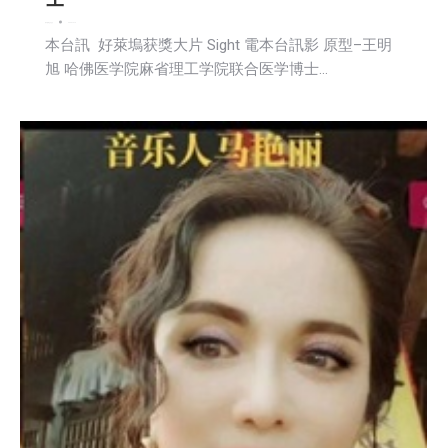
娱乐
新闻
生活
社会
2023-12-14
本台訊 好萊塢获獎大片 Sight 電本台訊影 原型–王明
旭 哈佛医学院麻省理工学院联合医学博士…