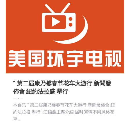
“ 第二届康乃馨春节花车大游行 新聞發
佈會 紐約法拉盛 舉行
娱乐
新闻
活動信息
生活
社会
2023-12-15
本台訊 “ 第二届康乃馨春节花车大游行 新聞發佈會 紐
約法拉盛 舉行 -江锦鑫主席介紹 届时30辆不同风格花
車…