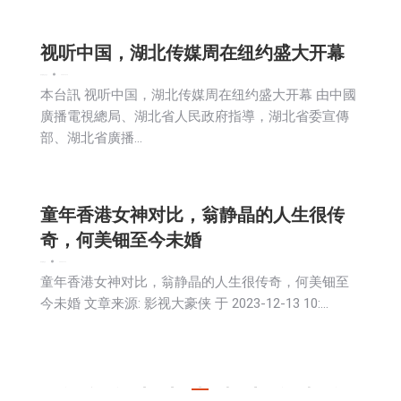
视听中国，湖北传媒周在纽约盛大开幕
娱乐
新闻
生活
社会
2023-12-14
本台訊 视听中国，湖北传媒周在纽约盛大开幕 由中國
廣播電視總局、湖北省人民政府指導，湖北省委宣傳
部、湖北省廣播…
童年香港女神对比，翁静晶的人生很传
奇，何美钿至今未婚
娱乐
新闻
生活
2023-12-14
童年香港女神对比，翁静晶的人生很传奇，何美钿至
今未婚 文章来源: 影视大豪侠 于 2023-12-13 10:…
←
1
…
454
455
456
457
458
…
491
→