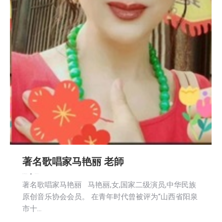
著名歌唱家马艳丽 老師
娱乐
广告商讯
生活
社会
2023-12-14
著名歌唱家马艳丽 马艳丽,女,国家二级演员,中华民族
原创音乐协会会员。 在青年时代曾被评为“山西省阳泉
市十…