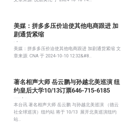
美媒：拼多多压价迫使其他电商跟进 加
剧通货紧缩
娱乐
新闻
2024-10-11
美媒：拼多多压价迫使其他电商跟进 加剧通货紧缩 文
章来源: CNA 于 2024-10-10 12:32&#8…
著名相声大师 岳云鹏与孙越北美巡演 纽
约皇后大学10/13订票646-715-6185
娱乐
广告商讯
教育频道
文娱频道
新闻
社会
社区新聞
2024-10-10
本台讯 著名相声大师 岳云鹏 与孙越北美巡演 （德云
社全球巡演）纽约站 将于 10/13 展开北美巡演纽约
站…