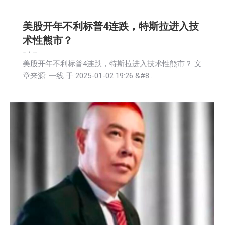
美股开年不利标普4连跌，特斯拉进入技
术性熊市？
娱乐
新闻
财经
2025-01-03
美股开年不利标普4连跌，特斯拉进入技术性熊市？ 文
章来源: 一线 于 2025-01-02 19:26 &#8…