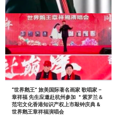
“世界鹅王” 旅美国际著名画家 歌唱家 –
章祥福 先生应邀赴杭州参加 ＂紫罗兰＆
范宅文化香港知识产权上市敲钟庆典 &
世界鹅王章祥福演唱会