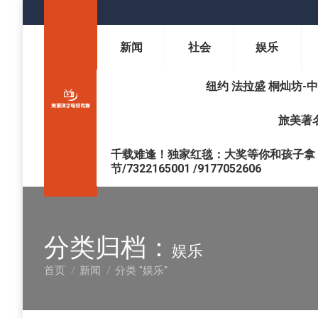
新闻
社会
娱乐
纽约 法拉盛 桐灿坊-中医调理 
旅美著名
千载难逢！独家红毯：大奖等你和孩子拿 !
节/7322165001 /9177052606
分类归档：
娱乐
首页
新闻
分类 "娱乐"
您在这里：