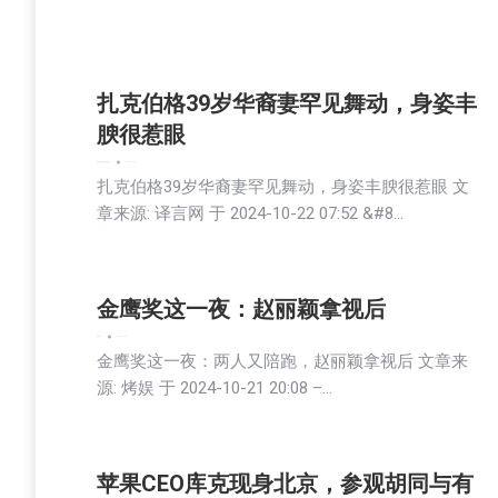
扎克伯格39岁华裔妻罕见舞动，身姿丰
腴很惹眼
娱乐
教育频道
文娱频道
新闻
2024-10-22
扎克伯格39岁华裔妻罕见舞动，身姿丰腴很惹眼 文
章来源: 译言网 于 2024-10-22 07:52 &#8…
金鹰奖这一夜：赵丽颖拿视后
娱乐
新闻
2024-10-22
金鹰奖这一夜：两人又陪跑，赵丽颖拿视后 文章来
源: 烤娱 于 2024-10-21 20:08 –…
苹果CEO库克现身北京，参观胡同与有