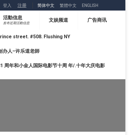
注册
登入
简体中文
繁體中文
ENGLISH
活動信息
文娱频道
广告商讯
发布近期活動信息
street. #508. Flushing NY
o) 创办人–许乐道老師
1 周年和小金人国际电影节十周 年/.十年大庆电影