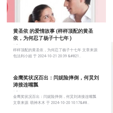
黄圣依 的爱情故事 (样样顶配的黄圣
依，为何忍了杨子十七年 )
娱乐
文娱频道
新闻
2024-10-22
样样顶配的黄圣依，为何忍了杨子十七年 文章来源:
包法利小姐 于 2024-10-21 20:39 &#821…
金鹰奖状况百出：闫妮险摔倒，何炅刘
涛接连嘴瓢
娱乐
文娱频道
新闻
2024-10-21
金鹰奖状况百出：闫妮险摔倒，何炅刘涛接连嘴瓢
文章来源: 萌神木木 于 2024-10-20 10:17&#8…