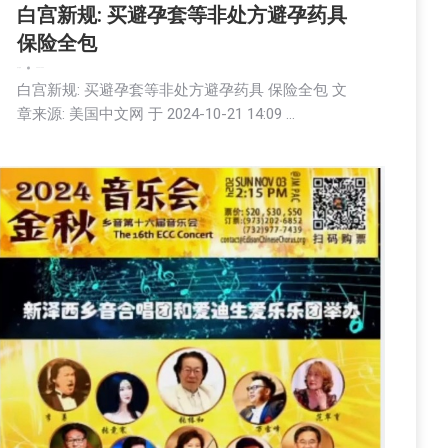
白宫新规: 买避孕套等非处方避孕药具
保险全包
娱乐
新闻
2024-10-22
白宫新规: 买避孕套等非处方避孕药具 保险全包 文
章来源: 美国中文网 于 2024-10-21 14:09 …