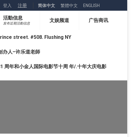
注册
登入
简体中文
繁體中文
ENGLISH
活動信息
文娱频道
广告商讯
发布近期活動信息
street. #508. Flushing NY
o) 创办人–许乐道老師
1 周年和小金人国际电影节十周 年/.十年大庆电影