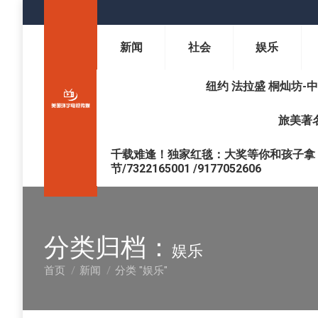
新闻
社会
娱乐
纽约 法拉盛 桐灿坊-中医调理 
旅美著名
千载难逢！独家红毯：大奖等你和孩子拿 !
节/7322165001 /9177052606
分类归档：
娱乐
首页
新闻
分类 "娱乐"
您在这里：