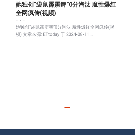
她独创“袋鼠霹雳舞”0分淘汰 魔性爆红
全网疯传(视频)
娱乐
新闻
生活
社会
2024-08-12
她独创“袋鼠霹雳舞”0分淘汰 魔性爆红全网疯传(视
频) 文章来源: ETtoday 于 2024-08-11 …
←
1
…
297
298
299
300
301
…
491
→