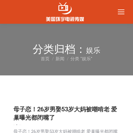
分类归档：
娱乐
首页
新闻
分类 "娱乐"
您在这里：
母子恋！26岁男娶53岁大妈被嘲啃老 爱
巢曝光都闭嘴了
娱乐
新闻
2024-09-14
母子恋！26岁男娶53岁大妈被嘲啃老 爱巢曝光都闭嘴