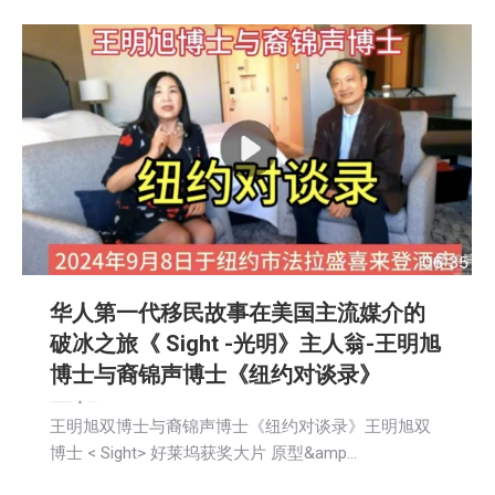
华人第一代移民故事在美国主流媒介的
破冰之旅《 Sight -光明》主人翁-王明旭
博士与裔锦声博士《纽约对谈录》
娱乐
广告商讯
教育频道
文娱频道
新闻
社区新聞
2024-09-12
王明旭双博士与裔锦声博士《纽约对谈录》王明旭双
博士 < Sight> 好莱坞获奖大片 原型&amp…