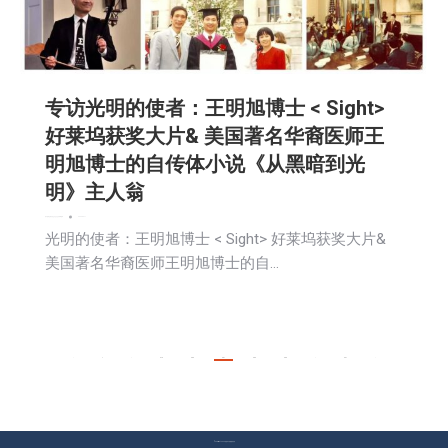
专访光明的使者：王明旭博士 < Sight>
好莱坞获奖大片& 美国著名华裔医师王
明旭博士的自传体小说《从黑暗到光
明》主人翁
娱乐
新闻
活動信息
生活
社会
社区新聞
移民
2024-09-11
光明的使者：王明旭博士 < Sight> 好莱坞获奖大片&
美国著名华裔医师王明旭博士的自…
←
1
…
279
280
281
282
283
…
491
→
© Copyright 2023 美国环宇电视 版权所有