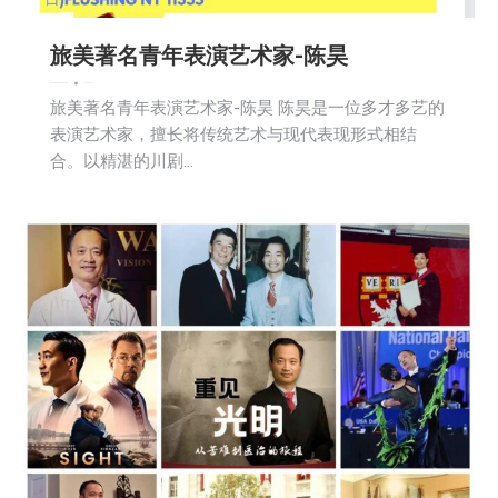
旅美著名青年表演艺术家-陈昊
娱乐
广告商讯
教育频道
新闻
社区新聞
2024-09-12
旅美著名青年表演艺术家-陈昊 陈昊是一位多才多艺的
表演艺术家，擅长将传统艺术与现代表现形式相结
合。以精湛的川剧…