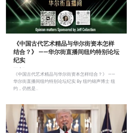
《中国古代艺术精品与华尔街资本怎样
结合？》 ——华尔街直播间纽约特别论坛
纪实
娱乐
新闻
活動信息
社会
社区新聞
艺术
2026-06-11
《中国古代艺术精品与华尔街资本怎样结合？》 ——
华尔街直播间纽约特别论坛纪实 By 纽约锦声博士 纽
约，仍然是…