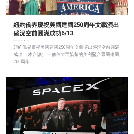
紐約僑界慶祝美國建國250周年文藝演出
盛況空前圓滿成功6/13
娱乐
广告商讯
教育频道
文娱频道
新闻
活動信息
生活
社会
社区新聞
艺术
2026-06-14
紐約僑界慶祝美國建國250周年文藝演出盛況空前圓滿
成功 （本台訊） 一個偉大而繁荣的美利堅合眾國建國
250周年…