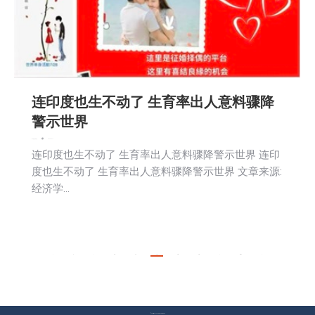
连印度也生不动了 生育率出人意料骤降
警示世界
娱乐
新闻
活動信息
2026-06-11
连印度也生不动了 生育率出人意料骤降警示世界 连印
度也生不动了 生育率出人意料骤降警示世界 文章来源:
经济学…
←
1
…
10
11
12
13
14
…
491
→
© Copyright 2023 美国环宇电视 版权所有