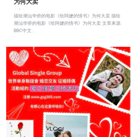
为何大卖
娱乐
文娱频道
新闻
社区新聞
2026-06-11
描绘潮汕华侨的电影《给阿嬷的情书》为何大卖 描绘
潮汕华侨的电影《给阿嬷的情书》为何大卖 文章来源:
BBC中文…