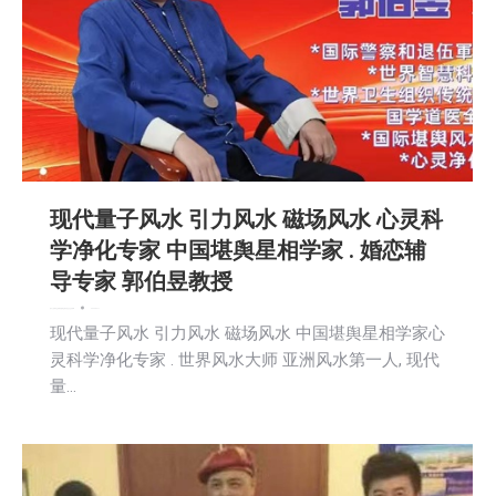
现代量子风水 引力风水 磁场风水 心灵科
学净化专家 中国堪舆星相学家 . 婚恋辅
导专家 郭伯昱教授
娱乐
广告商讯
文娱频道
新闻
活動信息
社会
社区新聞
2026-06-11
现代量子风水 引力风水 磁场风水 中国堪舆星相学家心
灵科学净化专家 . 世界风水大师 亚洲风水第一人, 现代
量…