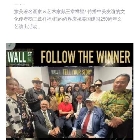
娱乐
新闻
活動信息
社会
社区新聞
2026-06-11
旅美著名画家＆艺术家鹅王章祥福/ 传播中美友谊的文
化使者鹅王章祥福/纽约侨界庆祝美国建国250周年文
艺演出活动…