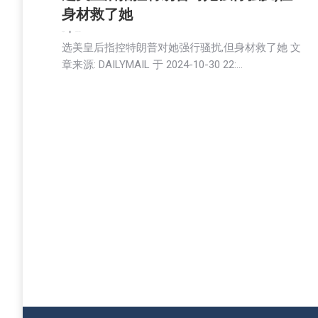
身材救了她
娱乐
新闻
2024-10-31
选美皇后指控特朗普对她强行骚扰,但身材救了她 文
章来源: DAILYMAIL 于 2024-10-30 22:…