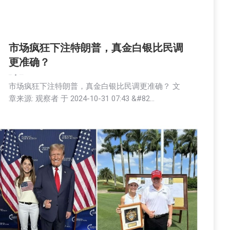
市场疯狂下注特朗普，真金白银比民调
更准确？
娱乐
新闻
财经
2024-10-31
市场疯狂下注特朗普，真金白银比民调更准确？ 文
章来源: 观察者 于 2024-10-31 07:43 &#82…