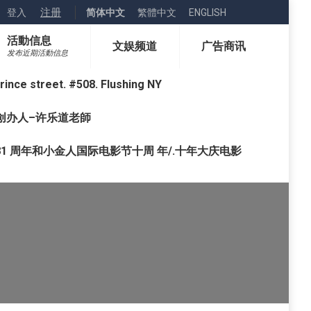
注册
登入
简体中文
繁體中文
ENGLISH
活動信息
文娱频道
广告商讯
发布近期活動信息
street. #508. Flushing NY
o) 创办人–许乐道老師
1 周年和小金人国际电影节十周 年/.十年大庆电影