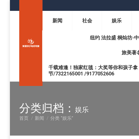
新闻
社会
娱乐
纽约 法拉盛 桐灿坊-中医调理 
旅美著名
千载难逢！独家红毯：大奖等你和孩子拿 !
节/7322165001 /9177052606
分类归档：
娱乐
首页
新闻
分类 "娱乐"
您在这里：