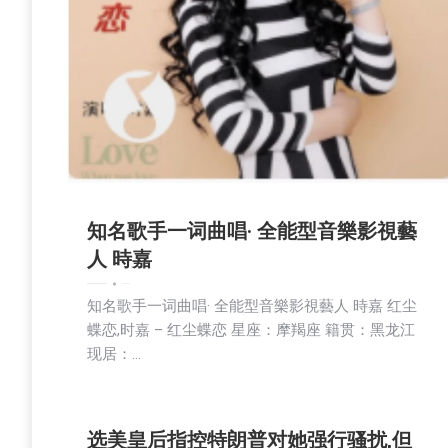
知名歌手一词曲唱· 全能型音樂影視藝
人 時嘉
娱乐
教育频道
文娱频道
新闻
活動信息
社区新聞
2024-10-31
知名歌手一词曲唱· 全能型音樂影視藝人 時嘉 红尘
蝶恋,时嘉 – 红尘蝶恋 星座：摩羯座 籍贯：黑龙江
现居：…
选美皇后指控特朗普对她强行骚扰,但