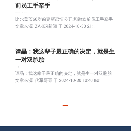
前员工手牵手
娱乐
文娱频道
新闻
活動信息
生活
移民
2024-10-31
比尔盖茨60岁前妻新恋情公开,和微软前员工手牵手
文章来源: ZAKER新闻 于 2024-10-30 21:…
谭晶：我这辈子最正确的决定，就是生
一对双胞胎
娱乐
新闻
2024-10-31
谭晶：我这辈子最正确的决定，就是生一对双胞胎
文章来源: 代军哥哥 于 2024-10-30 10:40 &#…
←
1
…
243
244
245
246
247
…
491
→