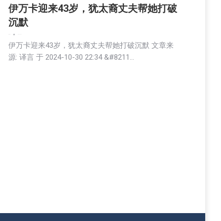
伊万卡迎来43岁，犹太裔丈夫帮她打破
沉默
娱乐
新闻
2024-10-31
伊万卡迎来43岁，犹太裔丈夫帮她打破沉默 文章来
源: 译言 于 2024-10-30 22:34 &#8211…