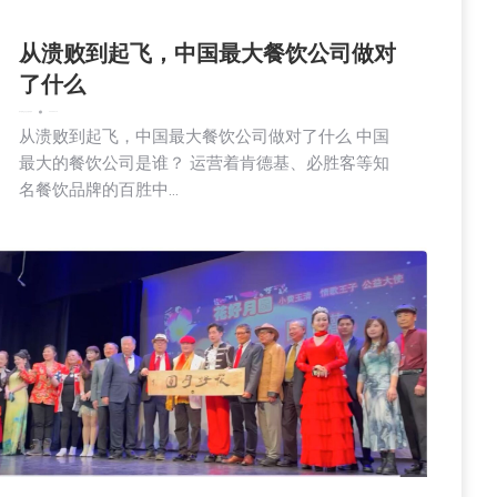
从溃败到起飞，中国最大餐饮公司做对
了什么
娱乐
新闻
生活
社会
美食
财经
2025-02-18
从溃败到起飞，中国最大餐饮公司做对了什么 中国
最大的餐饮公司是谁？ 运营着肯德基、必胜客等知
名餐饮品牌的百胜中…