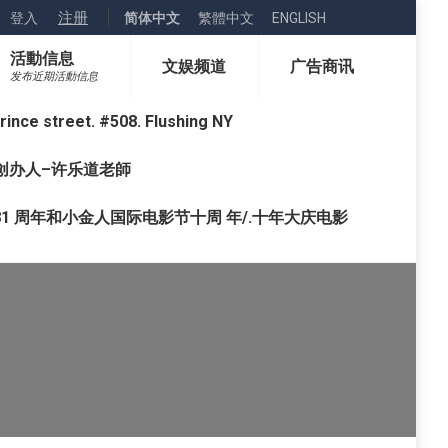
注册
登入
简体中文
繁體中文
ENGLISH
活動信息
文娱频道
广告商讯
发布近期活動信息
street. #508. Flushing NY
o) 创办人–许乐道老師
1 周年和小金人国际电影节十周 年/.十年大庆电影