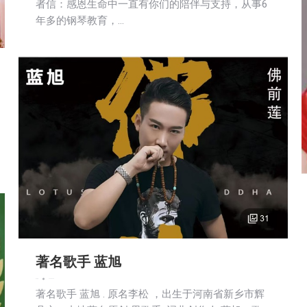
者信：感恩生命中一直有你们的陪伴与支持，从事6
年多的钢琴教育，…
著名歌手 蓝旭
娱乐
新闻
2025-02-20
著名歌手 蓝旭 . 原名李松 ，出生于河南省新乡市辉