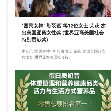
“国民女神” 靳羽西 等12位女士 荣获 杰
出美国亚裔女性奖 (世界亚裔美国社会
特别贡献奖)
娱乐
新闻
社区新聞
2025-02-25
本台讯 “国民女神 ” 靳羽西 女士 荣获 杰出美国亚裔
女性奖 (世界亚裔美国社会特…