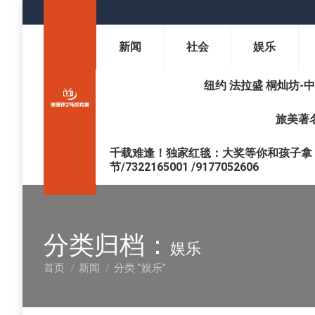
新闻
社会
娱乐
纽约 法拉盛 桐灿坊-中医调理 
旅美著名
千载难逢！独家红毯：大奖等你和孩子拿 !
节/7322165001 /9177052606
分类归档：
娱乐
首页
新闻
分类 "娱乐"
您在这里：