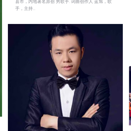
县市，内地著名原创 男歌手. 词曲创作人 蓝旭，歌
手，主持…