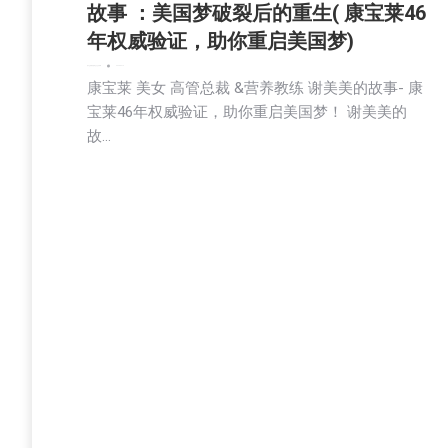
故事 ：美国梦破裂后的重生( 康宝莱46
年权威验证，助你重启美国梦)
娱乐
文娱频道
新闻
社会
社区新聞
2025-02-19
康宝莱 美女 高管总裁 &营养教练 谢美美的故事- 康
宝莱46年权威验证，助你重启美国梦！ 谢美美的
故…