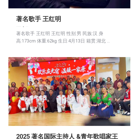
著名歌手 王红明
娱乐
广告商讯
文娱频道
新闻
社区新聞
2025-02-18
著名歌手 王红明 王红明 性别:男 民族:汉 身
高:173cm 体重:62kg 生日:4月13日 籍贯:湖北 …
2025 著名国际主持人 &青年歌唱家王