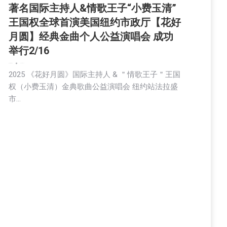
著名国际主持人&情歌王子“小费玉清”
王国权全球首演美国纽约市政厅【花好
月圆】经典金曲个人公益演唱会 成功
举行2/16
娱乐
文娱频道
文学
2025-02-17
2025 《花好月圆》国际主持人 & ＂情歌王子＂王国
权（小费玉清）金典歌曲公益演唱会 纽约站法拉盛
市…