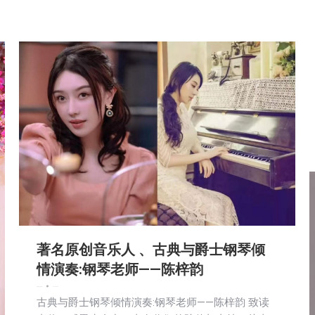
著名原创音乐人 、古典与爵士钢琴倾
情演奏:钢琴老师——陈梓韵
娱乐
新闻
社区新聞
2025-02-24
古典与爵士钢琴倾情演奏:钢琴老师——陈梓韵 致读