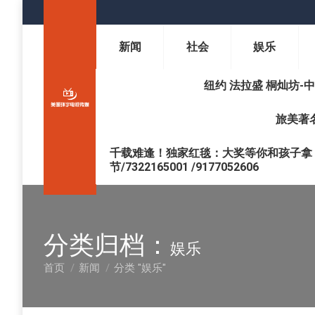
新闻
社会
娱乐
纽约 法拉盛 桐灿坊-中医调理 
旅美著名
千载难逢！独家红毯：大奖等你和孩子拿 !
节/7322165001 /9177052606
分类归档：
娱乐
首页
新闻
分类 "娱乐"
您在这里：