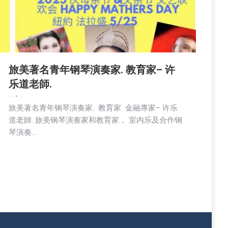
旅美著名青年钢琴演奏家. 教育家– 许
乐道老師.
娱乐
新闻
社区新聞
2025-11-02
旅美著名青年钢琴演奏家. 教育家 金融專家– 许乐
道老師. 旅美钢琴演奏家和教育家， 室内乐及合作钢
琴演奏…