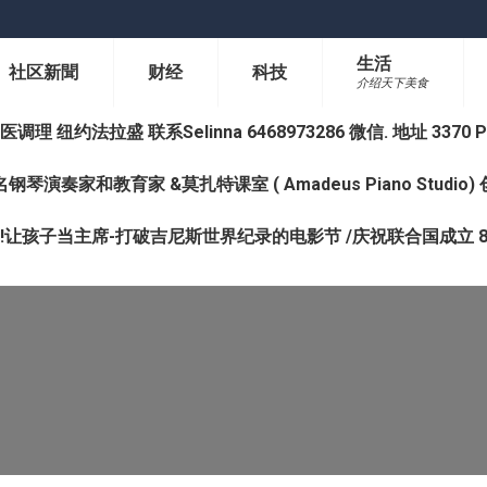
生活
社区新聞
财经
科技
介绍天下美食
纽约法拉盛 联系Selinna 6468973286 微信. 地址 3370 Prince 
钢琴演奏家和教育家 &莫扎特课室 ( Amadeus Piano Studi
让孩子当主席-打破吉尼斯世界纪录的电影节 /庆祝联合国成立 8