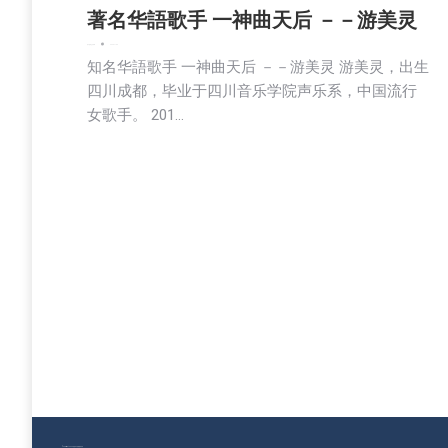
著名华語歌手 一神曲天后 －－游美灵
娱乐
新闻
社区新聞
2025-11-03
知名华語歌手 一神曲天后 －－游美灵 游美灵，出生
四川成都，毕业于四川音乐学院声乐系，中国流行
女歌手。 201…
© Copyright 2023 美国环宇电视 版权所有