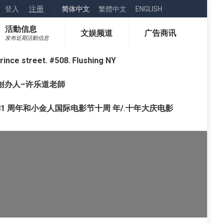
注册
登入
简体中文
繁體中文
ENGLISH
活動信息
文娱频道
广告商讯
发布近期活動信息
street. #508. Flushing NY
o) 创办人–许乐道老師
1 周年和小金人国际电影节十周 年/.十年大庆电影