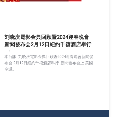
刘晓庆電影金典回顾暨2024迎春晩會
新聞發布会2月12日紐約千禧酒店舉行
娱乐
新闻
活動信息
生活
社会
2024-02-13
本台訊 刘晓庆電影金典回顾暨2024迎春晩會新聞發
布会 2月12日紐約千禧酒店舉行. 新聞發布会上 美國
亨通…