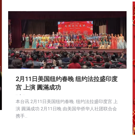
2月11日美国纽约春晚 纽约法拉盛印度
宫 上演 圓滿成功
娱乐
新闻
生活
社会
2024-02-12
本台讯 2月11日美国纽约春晚. 纽约法拉盛印度宫 上
演 圓滿成功 2月11日晚 由美国华侨华人社团联合会
携手…