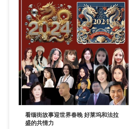
看缅街故事迎世界春晚 好莱坞和法拉
盛的共情力