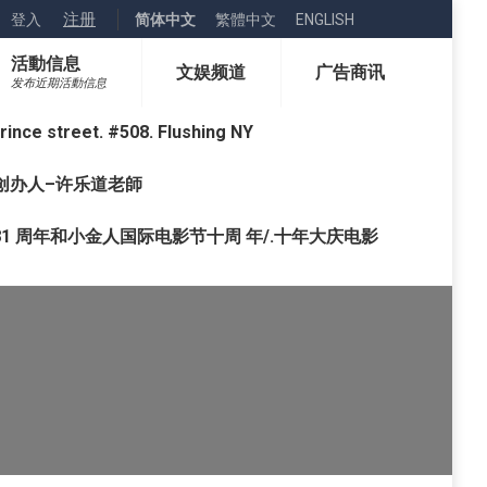
注册
登入
简体中文
繁體中文
ENGLISH
活動信息
文娱频道
广告商讯
发布近期活動信息
street. #508. Flushing NY
o) 创办人–许乐道老師
1 周年和小金人国际电影节十周 年/.十年大庆电影