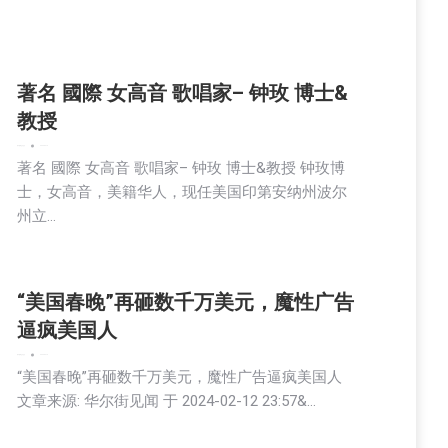
著名 國際 女高音 歌唱家– 钟玫 博士&
教授
娱乐
新闻
生活
社会
2024-02-13
著名 國際 女高音 歌唱家– 钟玫 博士&教授 钟玫博
士，女高音，美籍华人，现任美国印第安纳州波尔
州立…
“美国春晚”再砸数千万美元，魔性广告
逼疯美国人
娱乐
新闻
生活
社会
2024-02-13
“美国春晚”再砸数千万美元，魔性广告逼疯美国人
文章来源: 华尔街见闻 于 2024-02-12 23:57&…