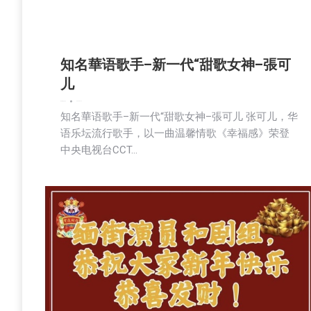
知名華语歌手–新一代“甜歌女神–張可
儿
娱乐
新闻
生活
社会
2024-02-14
知名華语歌手–新一代“甜歌女神–張可儿 张可儿，华
语乐坛流行歌手，以一曲温馨情歌《幸福感》荣登
中央电视台CCT…