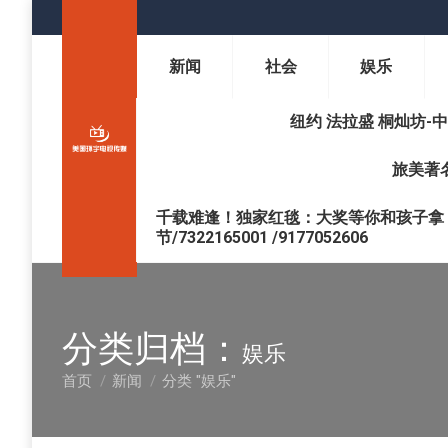
新闻
社会
娱乐
纽约 法拉盛 桐灿坊-中医调理 
旅美著名
千载难逢！独家红毯：大奖等你和孩子拿 !
节/7322165001 /9177052606
分类归档：
娱乐
首页
新闻
分类 "娱乐"
您在这里：