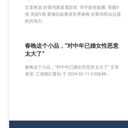
娱乐
新闻
生活
社会
2024-02-13
文章來源 好莱坞家庭電影奖 华宇影視集團 美國V
視 美国V视:看缅街故事迎世界春晚 好莱坞和法拉盛
的共情力…
春晚这个小品，“对中年已婚女性恶意
太大了”
娱乐
新闻
生活
社会
2024-02-12
春晚这个小品，“对中年已婚女性恶意太大了” 文章
来源: 江湖挑灯看剑 于 2024-02-11 0:00&#8…