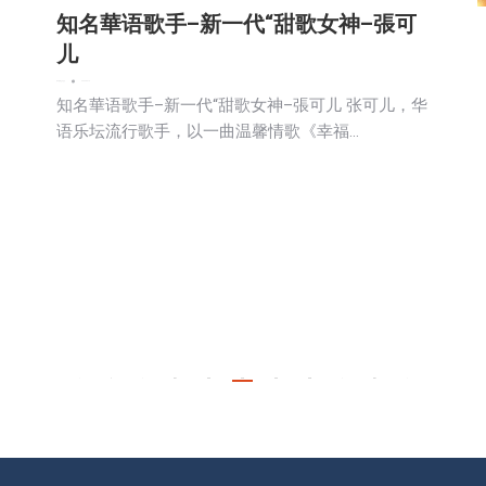
知名華语歌手–新一代“甜歌女神–張可
儿
娱乐
新闻
生活
社会
2024-02-12
知名華语歌手–新一代“甜歌女神–張可儿 张可儿，华
语乐坛流行歌手，以一曲温馨情歌《幸福…
←
1
…
441
442
443
444
445
…
491
→