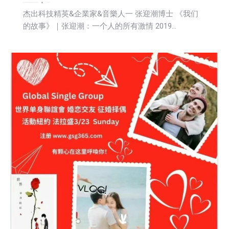
娱乐
广告商讯
教育频道
文娱频道
新闻
活動信息
社会
社区新聞
科技
财经
2025-03-21
杰出科技精英&企業家&音樂人一 张迎潮博士 《我们
的故事》｜张迎潮：一个人的所有激情 2019…