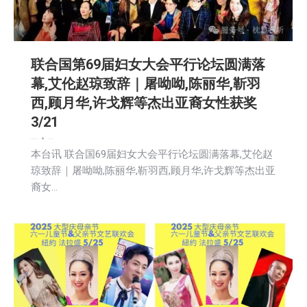
联合国第69届妇⼥⼤会平⾏论坛圆满落
幕,艾伦赵琼致辞｜屠呦呦,陈丽华,靳⽻
⻄,顾⽉华,许⼽辉等杰出亚裔⼥性获奖
3/21
娱乐
新闻
社会
社区新聞
2025-03-22
本台讯 联合国69届妇⼥⼤会平⾏论坛圆满落幕,艾伦赵
琼致辞｜屠呦呦,陈丽华,靳⽻⻄,顾⽉华,许⼽辉等杰出亚
裔⼥…