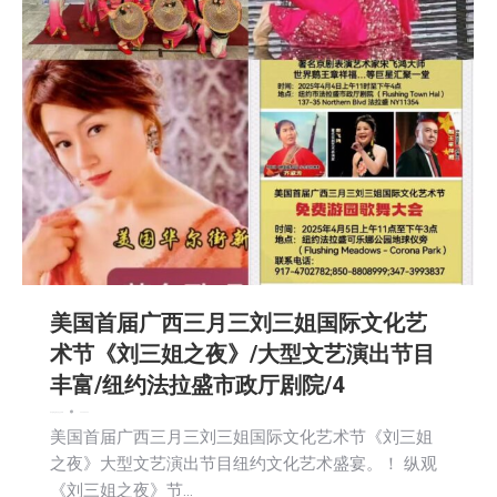
美国首届广西三月三刘三姐国际文化艺
术节《刘三姐之夜》/大型文艺演出节目
丰富/纽约法拉盛市政厅剧院/4
娱乐
新闻
活動信息
社区新聞
2025-03-20
美国首届广西三月三刘三姐国际文化艺术节《刘三姐
之夜》大型文艺演出节目纽约文化艺术盛宴。！ 纵观
《刘三姐之夜》节…