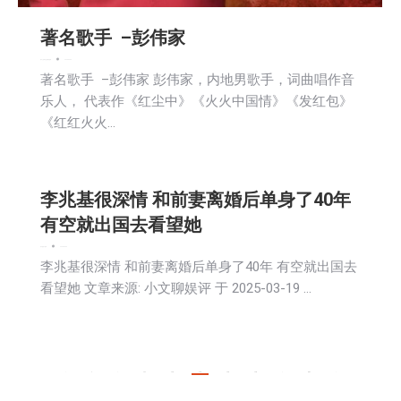
著名歌手 –彭伟家
娱乐
广告商讯
文娱频道
新闻
2025-03-20
著名歌手 –彭伟家 彭伟家，内地男歌手，词曲唱作音
乐人， 代表作《红尘中》《火火中国情》《发红包》
《红红火火…
李兆基很深情 和前妻离婚后单身了40年
有空就出国去看望她
娱乐
房地产
新闻
2025-03-20
李兆基很深情 和前妻离婚后单身了40年 有空就出国去
看望她 文章来源: 小文聊娱评 于 2025-03-19 …
←
1
…
171
172
173
174
175
…
491
→