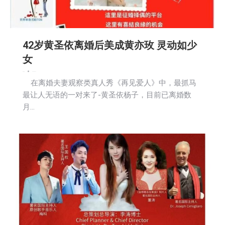
42岁黄圣依离婚后美成黄亦玫 灵动如少
女
娱乐
新闻
2025-03-21
在离婚夫妻观察类真人秀《再见爱人》中，最抓马
最让人无语的一对来了-黄圣依杨子，目前已离婚数
月…