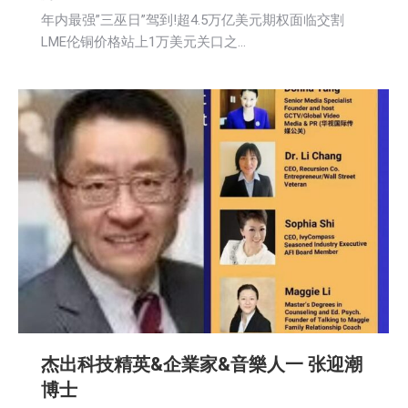
年内最强”三巫日”驾到!超4.5万亿美元期权面临交割
LME伦铜价格站上1万美元关口之…
杰出科技精英&企業家&音樂人一 张迎潮
博士