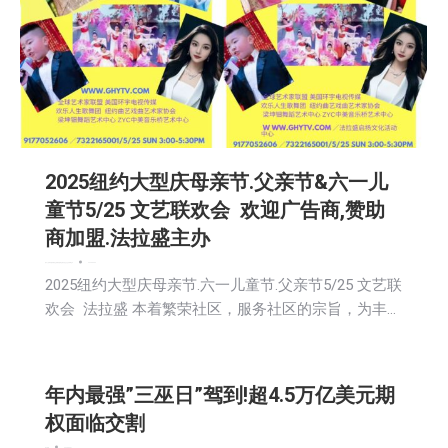
2025纽约大型庆母亲节.父亲节&六一儿
童节5/25 文艺联欢会 欢迎广告商,赞助
商加盟.法拉盛主办
娱乐
广告商讯
教育频道
文娱频道
新闻
活動信息
社会
社区新聞
艺术
2025-03-22
2025纽约大型庆母亲节.六一儿童节.父亲节5/25 文艺联
欢会 法拉盛 本着繁荣社区，服务社区的宗旨，为丰…
年内最强”三巫日”驾到!超4.5万亿美元期
权面临交割
娱乐
新闻
2025-03-21