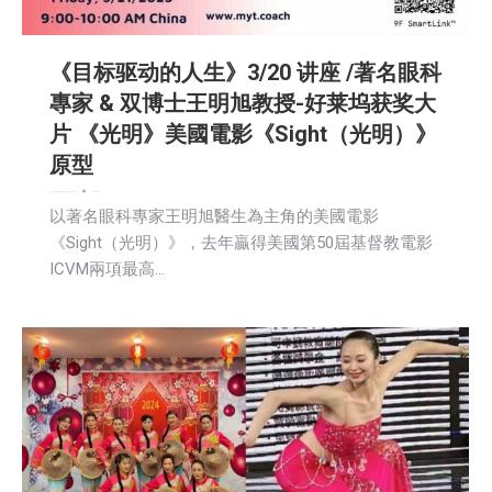
《目标驱动的人生》3/20 讲座 /著名眼科
專家 & 双博士王明旭教授-好莱坞获奖大
片 《光明》美國電影《Sight（光明）》
原型
娱乐
广告商讯
教育频道
文娱频道
新闻
活動信息
社区新聞
2025-03-20
以著名眼科專家王明旭醫生為主角的美國電影
《Sight（光明）》，去年贏得美國第50屆基督教電影
ICVM兩項最高…