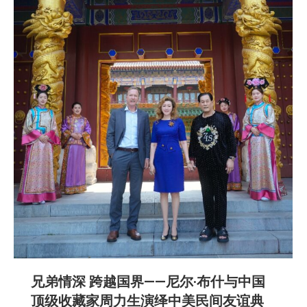
兄弟情深 跨越国界——尼尔·布什与中国
顶级收藏家周力生演绎中美民间友谊典