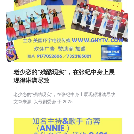
老少恋的”残酷现实”，在张纪中身上展
现得淋漓尽致
娱乐
新闻
2025-06-03
老少恋的”残酷现实”，在张纪中身上展现得淋漓尽致
文章来源: 头号剧委会 于 2025…