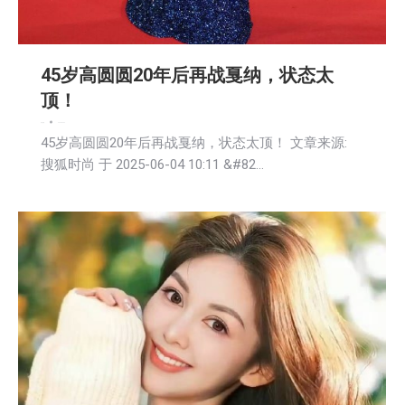
45岁高圆圆20年后再战戛纳，状态太
顶！
娱乐
新闻
2025-06-04
45岁高圆圆20年后再战戛纳，状态太顶！ 文章来源:
搜狐时尚 于 2025-06-04 10:11 &#82…