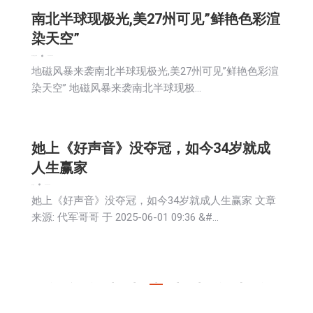
南北半球现极光,美27州可见”鲜艳色彩渲
染天空”
娱乐
新闻
社区新聞
2025-06-02
地磁风暴来袭南北半球现极光,美27州可见”鲜艳色彩渲
染天空” 地磁风暴来袭南北半球现极…
她上《好声音》没夺冠，如今34岁就成
人生赢家
娱乐
新闻
2025-06-02
她上《好声音》没夺冠，如今34岁就成人生赢家 文章
来源: 代军哥哥 于 2025-06-01 09:36 &#…
←
1
…
142
143
144
145
146
…
491
→