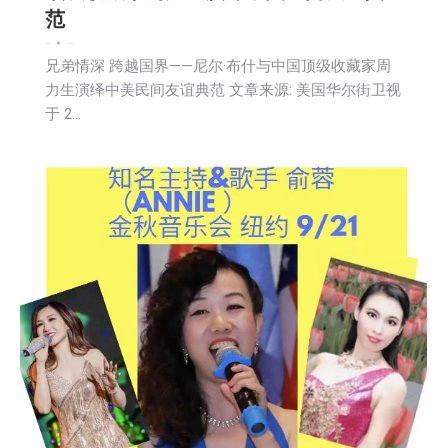
范
娱乐
新闻
社会
2025-06-03
兄弟情深 跨越国界——尼尔·布什与中国顶级收藏家周
力生演绎中美民间友谊典范 文章来源: 美国华尔街卫视
于 2…