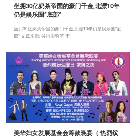
坐拥30亿奶茶帝国的豪门千金,北漂10年
仍是娱乐圈”底部”
娱乐
新闻
2025-06-03
坐拥30亿奶茶帝国的豪门千金,北漂10年仍是娱乐圈”底
部” 文章来源: 谷雨实验室 于…
美华妇女发展基金会筹款晚宴（ 热烈缤