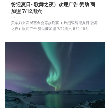
纷迎夏日- 歌舞之夜）欢迎广告 赞助 商
加盟 7/12周六
娱乐
新闻
社区新聞
2025-06-02
美华妇女发展基金会筹款晚宴（ 热烈缤纷迎夏日 歌舞
之夜）欢迎广告 赞助商加盟 7/12周六 5:30-10:3…