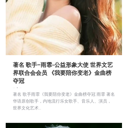
著名 歌手–雨霏-公益形象大使 世界文艺
界联合会会员 《我要陪你变老》金曲榜
夺冠
娱乐
新闻
社区新聞
2025-06-04
著名 歌手雨霏《我要陪你变老》金曲榜夺冠 雨霏 著名
华语原创歌手，内地流行乐女歌手、音乐人、演员，
世界文化艺术…