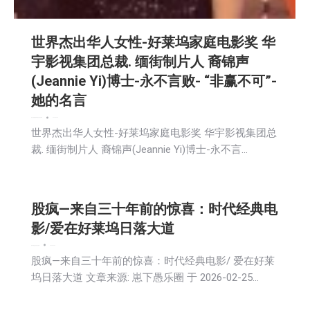
世界杰出华人女性-好莱坞家庭电影奖 华
宇影视集团总裁. 缅街制片人 裔锦声
(Jeannie Yi)博士-永不言败- “非赢不可”-
她的名言
娱乐
文娱频道
新闻
活動信息
社区新聞
2026-02-26
世界杰出华人女性-好莱坞家庭电影奖 华宇影视集团总
裁. 缅街制片人 裔锦声(Jeannie Yi)博士-永不言…
股疯—来自三十年前的惊喜：时代经典电
影/爱在好莱坞日落大道
娱乐
新闻
活動信息
社区新聞
2026-02-26
股疯—来自三十年前的惊喜：时代经典电影/ 爱在好莱
坞日落大道 文章来源: 崽下愚乐圈 于 2026-02-25…