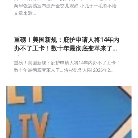
向华强震撼宣布遗产全交儿媳妇 小儿子一毛都不给…
文章来源:…
重磅！美国新规：庇护申请人将14年内
办不了工卡！数十年最彻底变革来了…
娱乐
新闻
社区新聞
2026-02-26
重磅！美国新规：庇护申请人将14年内办不了工卡！
数十年最彻底变革来了… 洛杉矶华人圈 2026年2…