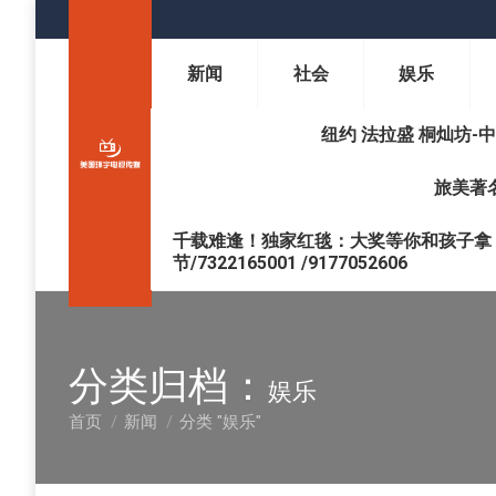
新闻
社会
娱乐
纽约 法拉盛 桐灿坊-中医调理 
旅美著名
千载难逢！独家红毯：大奖等你和孩子拿 !
节/7322165001 /9177052606
分类归档：
娱乐
首页
新闻
分类 "娱乐"
您在这里：