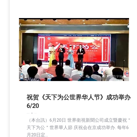
祝贺《天下为公世界华人节》成功举办
6/20
娱乐
新闻
活動信息
社会
2026-06-24
（本台訊）6月20日 世界衛視新聞公司成立暨慶祝＂
天下为公＂世界華人節 庆祝会在京成功举办. 每年6
月20日定…