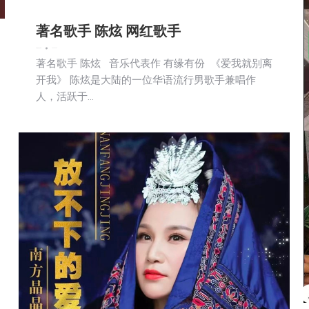
著名歌手 陈炫 网红歌手
娱乐
新闻
社区新聞
2026-06-20
著名歌手 陈炫 音乐代表作 有缘有份 《爱我就别离
开我》 陈炫是大陆的一位华语流行男歌手兼唱作
人，活跃于…