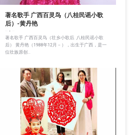
著名歌手 广西百灵鸟（八桂民谣小歌
后）-黄丹艳
娱乐
新闻
社区新聞
2026-06-23
著名歌手 广西百灵鸟（壮乡小歌后. 八桂民谣小歌
后） 黄丹艳（1988年12月－），出生于广西，是一
位壮族原创…