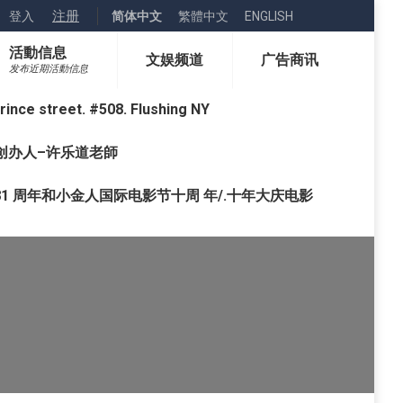
注册
登入
简体中文
繁體中文
ENGLISH
活動信息
文娱频道
广告商讯
发布近期活動信息
street. #508. Flushing NY
o) 创办人–许乐道老師
1 周年和小金人国际电影节十周 年/.十年大庆电影