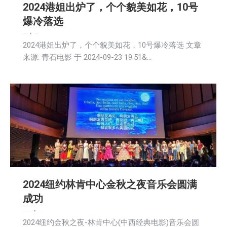
2024港姐出炉了，个个貌美如花，10号
爆冷落选
娱乐
广告商讯
新闻
2024-09-24
2024港姐出炉了，个个貌美如花，10号爆冷落选 文章
来源: 青石电影 于 2024-09-23 19:51&…
2024纽约林肯中心金秋之夜音乐会圆满
成功
娱乐
教育频道
文娱频道
新闻
社区新聞
2024-09-24
2024纽约金秋之夜-林肯中心(中西经典电影)音乐会圆