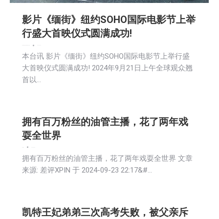
影片《缅街》纽约SOHO国际电影节上举
行盛大首映仪式圆满成功!
娱乐
教育频道
文娱频道
新闻
社区新聞
2024-09-24
本台讯 影片《缅街》纽约SOHO国际电影节上举行盛
大首映仪式圆满成功! 2024年9月21日上午全球观众翘
首以…
拥有百万粉丝的油管主播，花了两年戏
耍全世界
娱乐
新闻
2024-09-24
拥有百万粉丝的油管主播，花了两年戏耍全世界 文章
来源: 差评XPIN 于 2024-09-23 22:17&#…
凯特王妃弟弟三次高考失败，被父亲斥