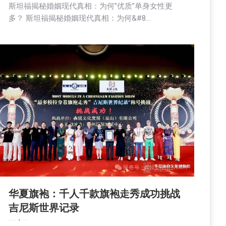
斯坦福揭秘婚姻现代真相：为何”优质”单身女性更
多？ 斯坦福揭秘婚姻现代真相：为何&#8…
华夏旗袍：千人千款旗袍走秀成功挑战
吉尼斯世界记录
娱乐
新闻
活動信息
社会
社区新聞
2025-07-25