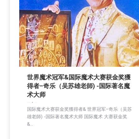
世界魔术冠军&国际魔术大赛获金奖獲
得者–奇乐（吴苏雄老師) -国际著名魔
术大师
娱乐
新闻
社会
社区新聞
2025-07-26
国际魔术大赛获金奖獲得者& 世界冠军–奇乐（吴苏
雄老師) -国际著名魔术大师 国际魔术 大赛获金奖
&…