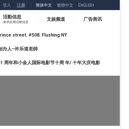
注册
登入
简体中文
繁體中文
ENGLISH
活動信息
文娱频道
广告商讯
发布近期活動信息
street. #508. Flushing NY
o) 创办人–许乐道老師
1 周年和小金人国际电影节十周 年/.十年大庆电影