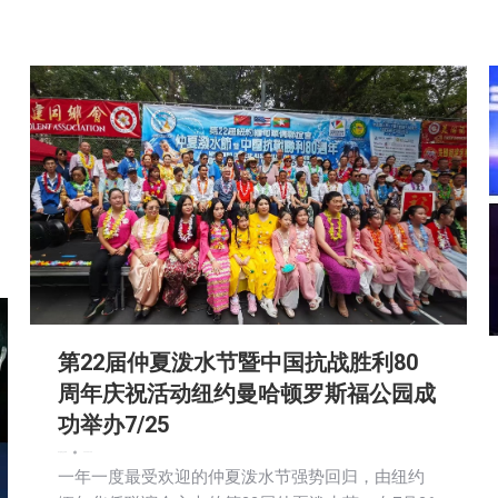
第22届仲夏泼水节暨中国抗战胜利80
周年庆祝活动纽约曼哈顿罗斯福公园成
功举办7/25
娱乐
新闻
社区新聞
2025-07-28
一年一度最受欢迎的仲夏泼水节强势回归，由纽约