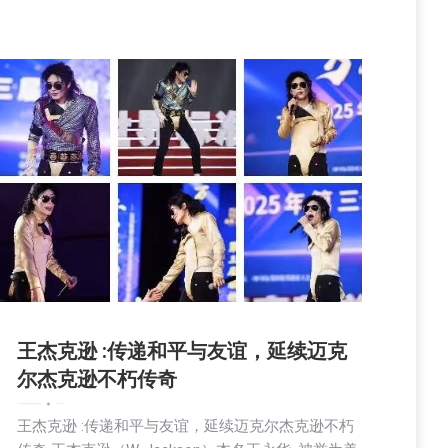
王杰克逊 :传递和平与友谊，延续迈克
尔杰克逊不朽传奇
娱乐
广告商讯
文娱频道
新闻
活動信息
生活
社会
社区新聞
2025-07-28
王杰克逊 :传递和平与友谊，延续迈克尔杰克逊不朽