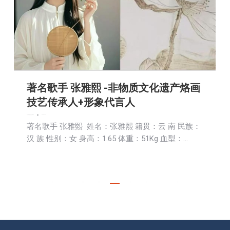
著名歌手 张雅熙 -非物质文化遗产烙画
技艺传承人+形象代言人
娱乐
新闻
活動信息
社区新聞
财经
2025-07-24
著名歌手 张雅熙 姓名：张雅熙 籍贯：云 南 民族：
汉 族 性别：女 身高：1.65 体重：51Kg 血型：…
←
1
…
124
125
126
127
128
…
491
→