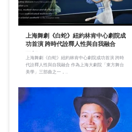
上海舞劇《白蛇》紐約林肯中心劇院成
功首演 跨時代詮釋人性與自我融合
娱乐
广告商讯
新闻
活動信息
社区新聞
艺术
2025-07-28
上海舞劇《白蛇》紐約林肯中心劇院成功首演 跨時
代詮釋人性與自我融合 作為上海大劇院「東方舞台
美學」三部曲之一，…