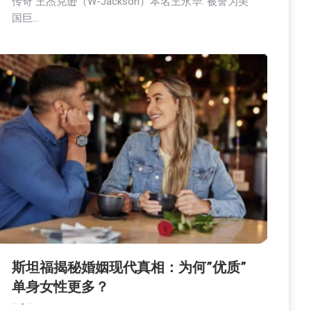
传奇 王杰克逊（W-Jackson）本名王永华. 被誉为美
国巨…
斯坦福揭秘婚姻现代真相：为何”优质”
单身女性更多？
娱乐
新闻
社区新聞
2025-07-27