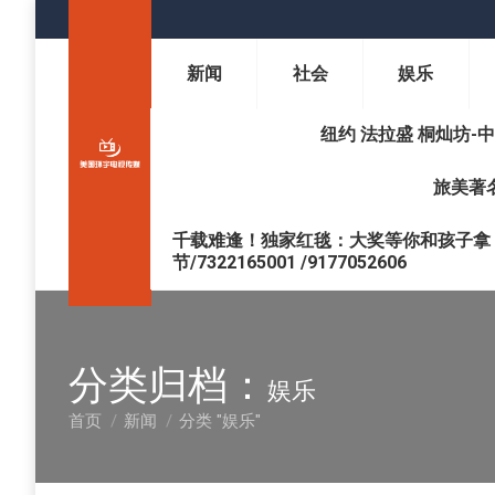
新闻
社会
娱乐
纽约 法拉盛 桐灿坊-中医调理 
旅美著名
千载难逢！独家红毯：大奖等你和孩子拿 !
节/7322165001 /9177052606
分类归档：
娱乐
首页
新闻
分类 "娱乐"
您在这里：