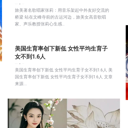
娱乐
新闻
生活
社区新聞
2025-07-27
旅美著名歌唱家张莉：用音乐架起中外友好交流的
桥梁 站在文峰寺前的古运河边，旅美女高音歌唱
家、声乐教授张莉心生感…
美国生育率创下新低 女性平均生育子
女不到1.6人
娱乐
新闻
活動信息
生活
2025-07-25
美国生育率创下新低 女性平均生育子女不到1.6人 美
国生育率创下新低 女性平均生育子女不到1.6人 文章
来源:…