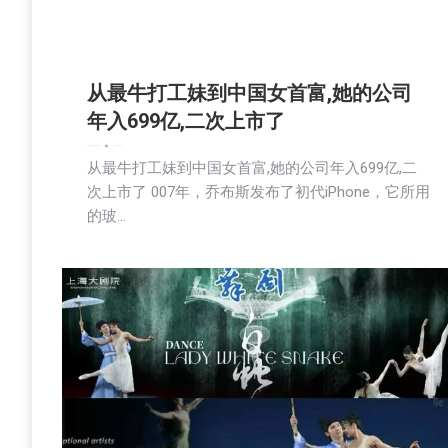
从最牛打工妹到中国女首富,她的公司
年入699亿,二次上市了
娱乐
新闻
生活美食
社区新聞
2025-07-29
从最牛打工妹到中国女首富,她的公司年入699亿,二
次上市了 007年，乔布斯发布了初代iPhone，它所用
的玻…