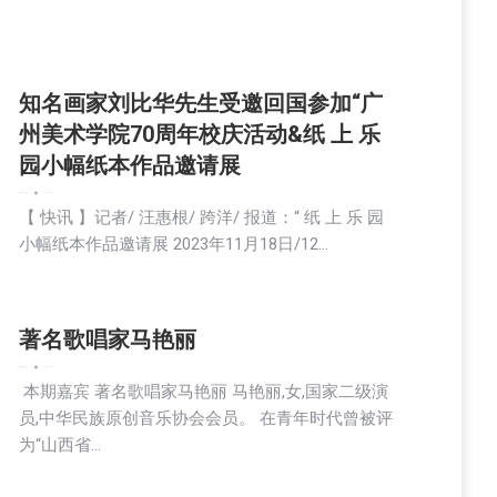
知名画家刘比华先生受邀回国参加“广
州美术学院70周年校庆活动&纸 上 乐
园小幅纸本作品邀请展
娱乐
新闻
生活
社会
2023-11-13
【 快讯 】记者/ 汪惠根/ 跨洋/ 报道：“ 纸 上 乐 园
小幅纸本作品邀请展 2023年11月18日/12…
著名歌唱家马艳丽
娱乐
新闻
生活
社会
2023-11-12
本期嘉宾 著名歌唱家马艳丽 马艳丽,女,国家二级演
员,中华民族原创音乐协会会员。 在青年时代曾被评
为“山西省…