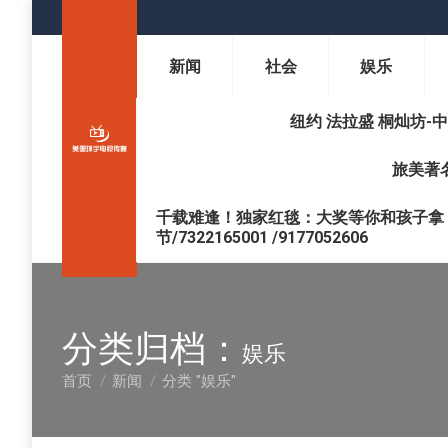
新闻
社会
娱乐
纽约 法拉盛 桐灿坊-中医调理 
旅美著名
千载难逢！独家红毯：大奖等你和孩子拿 !
节/7322165001 /9177052606
分类归档：
娱乐
首页
新闻
分类 "娱乐"
您在这里：