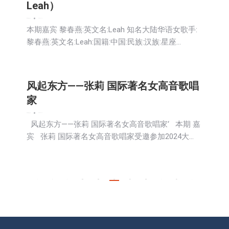
Leah）
娱乐
新闻
生活
社会
2023-11-12
本期嘉宾 黎春燕:英文名:Leah 知名大陆华语女歌手:
黎春燕:英文名:Leah:国籍:中国:民族:汉族:星座…
风起东方——张莉 国际著名女高音歌唱
家
娱乐
新闻
生活
社会
2023-11-10
风起东方——张莉 国际著名女高音歌唱家‘ 本期 嘉
宾 张莉 国际著名女高音歌唱家受邀参加2024大…
←
1
…
464
465
466
467
468
…
491
→