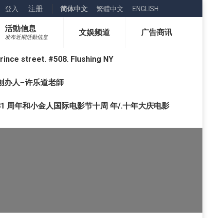
注册
登入
简体中文
繁體中文
ENGLISH
活動信息
文娱频道
广告商讯
发布近期活動信息
street. #508. Flushing NY
o) 创办人–许乐道老師
1 周年和小金人国际电影节十周 年/.十年大庆电影