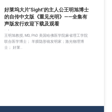
好莱坞大片’Sight’的主人公王明旭博士
的自传中文版《重见光明》——全集有
声版发行欢迎下载及观看
娱乐
新闻
生活
社会
科技
2023-11-10
王明旭教授, MD, PhD 美国哈佛医学院麻省理工学院
联合医学博士； 羊膜隐形镜发明家；激光物理博
士； 好莱…