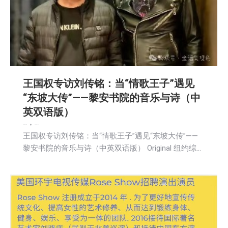
王国权专访刘传铭：当“情歌王子”遇见
“东坡大传”——黎安书院的音乐与诗（中
英双语版）
娱乐
新闻
社区新聞
2025-11-17
王国权专访刘传铭：当“情歌王子”遇见“东坡大传”——
黎安书院的音乐与诗（中英双语版） Original 纽约综…