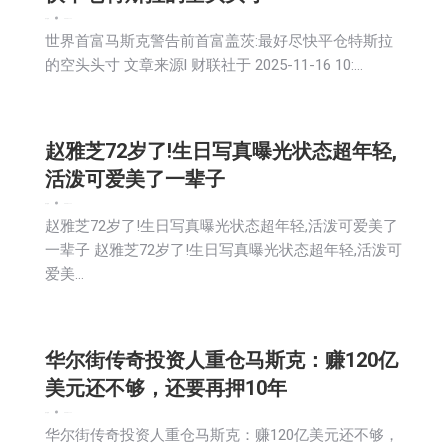
娱乐
新闻
2025-11-17
世界首富马斯克警告前首富盖茨:最好尽快平仓特斯拉
的空头头寸 文章来源l 财联社于 2025-11-16 10:…
赵雅芝72岁了!生日写真曝光状态超年轻,
活泼可爱美了一辈子
娱乐
新闻
2025-11-17
赵雅芝72岁了!生日写真曝光状态超年轻,活泼可爱美了
一辈子 赵雅芝72岁了!生日写真曝光状态超年轻,活泼可
爱美…
华尔街传奇投资人重仓马斯克：赚120亿
美元还不够，还要再押10年
娱乐
新闻
2025-11-17
华尔街传奇投资人重仓马斯克：赚120亿美元还不够，