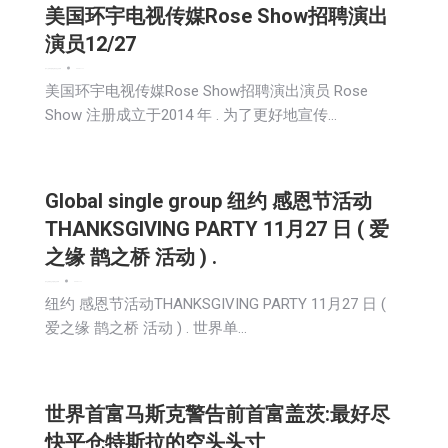
美国环宇电视传媒Rose Show招聘演出
演员12/27
娱乐
广告商讯
新闻
活動信息
社区新聞
2025-11-17
美国环宇电视传媒Rose Show招聘演出演员 Rose
Show 注册成立于2014 年 . 为了更好地宣传…
Global single group 纽约 感恩节活动
THANKSGIVING PARTY 11月27 日 ( 爱
之缘 鹊之桥 活动 ) .
娱乐
文娱频道
文学
新闻
社区新聞
2025-11-17
纽约 感恩节活动THANKSGIVING PARTY 11月27 日 (
爱之缘 鹊之桥 活动 ) . 世界单…
世界首富马斯克警告前首富盖茨:最好尽
快平仓特斯拉的空头头寸