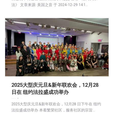
法》 文章来源: 美国之音 于 2024-12-29 14:1…
2025大型庆元旦&新年联欢会，12月28
日在 纽约法拉盛成功举办
娱乐
教育频道
文娱频道
新闻
社会
社区新聞
2024-12-30
2025大型庆元旦&新年联欢会，12月28 日下午在 纽约
法拉盛成功举办 本着繁荣社区，服务社区的宗旨…