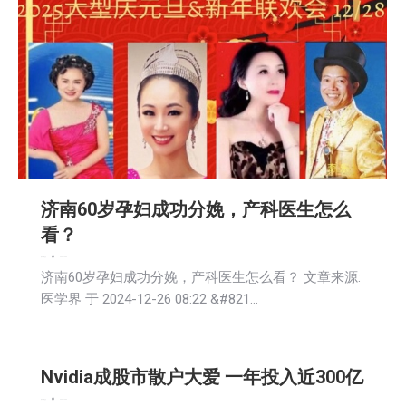
济南60岁孕妇成功分娩，产科医生怎么
看？
娱乐
新闻
社会
2024-12-26
济南60岁孕妇成功分娩，产科医生怎么看？ 文章来源:
医学界 于 2024-12-26 08:22 &#821…
Nvidia成股市散户大爱 一年投入近300亿
娱乐
新闻
社会
2024-12-26