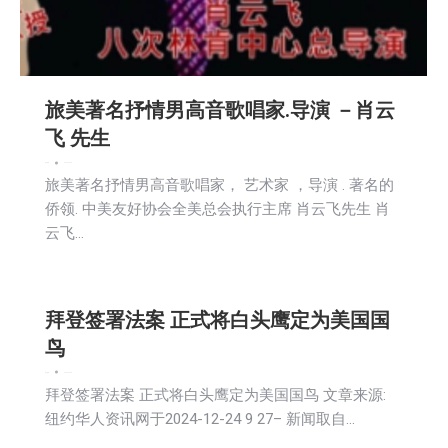
旅美著名抒情男高音歌唱家.导演 －肖云
飞 先生
娱乐
新闻
2024-12-25
旅美著名抒情男高音歌唱家， 艺术家 ，导演 . 著名的
侨领. 中美友好协会全美总会执行主席 肖云飞先生 肖
云飞…
拜登签署法案 正式将白头鹰定为美国国
鸟
娱乐
新闻
2024-12-25
拜登签署法案 正式将白头鹰定为美国国鸟 文章来源:
纽约华人资讯网于2024-12-24 9 27– 新闻取自…