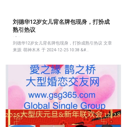
刘德华12岁女儿背名牌包现身，打扮成
熟引热议
娱乐
新闻
2024-12-26
刘德华12岁女儿背名牌包现身，打扮成熟引热议 文章
来源: 萌神木木 于 2024-12-25 10:38 &#…