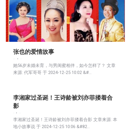
张也的爱情故事
娱乐
新闻
生活
艺术
2024-12-26
她56岁未婚未育，与男闺蜜相伴，如今怎样了？ 文章
来源: 代军哥哥 于 2024-12-25 10:02 &#…
李湘家过圣诞！王诗龄被刘亦菲搂着合
影
娱乐
新闻
2024-12-26
李湘家过圣诞！王诗龄被刘亦菲搂着合影 文章来源: 本
地小故事说 于 2024-12-25 10:06 &#82…