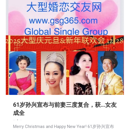
61岁孙兴宣布与前妻三度复合，获…女友
成全
娱乐
新闻
社区新聞
2024-12-25
Merry Christmas and Happy New Year! 61岁孙兴宣布