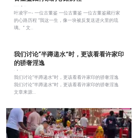
娱乐
新闻
活動信息
生活
社会
社区新聞
科技
2026-04-28
叶凌宇—- ⼀位古董鉴 ⼀位古董鉴 ⼀位古董鉴藏⾏家
的⼼路历程 “我这⼀⽣，像⼀块被反复送进⽕⾥的琉
璃。” ⽂…
我们讨论“半蹲递水”时，更该看看许家印
的骄奢淫逸
娱乐
新闻
2026-04-28
我们讨论“半蹲递水”时，更该看看许家印的骄奢淫逸
我们讨论“半蹲递水”时，更该看看许家印的骄奢淫逸
文章来源:…