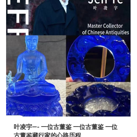
叶凌宇—- ⼀位古董鉴 ⼀位古董鉴 ⼀位
古董鉴藏⾏家的⼼路历程