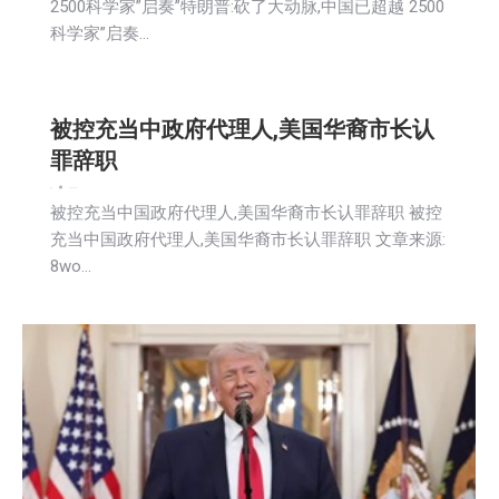
2500科学家”启奏”特朗普:砍了大动脉,中国已超越 2500
科学家”启奏…
被控充当中政府代理人,美国华裔市长认
罪辞职
新闻
2026-05-12
被控充当中国政府代理人,美国华裔市长认罪辞职 被控
充当中国政府代理人,美国华裔市长认罪辞职 文章来源:
8wo…