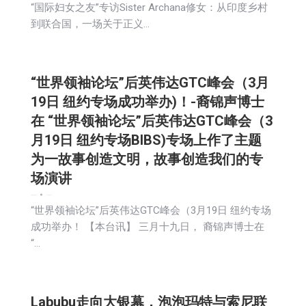
“国际妇女之友”专访Sister Archana修女：从印度乡村
到联合国，一场关于正义…
“世界领袖论坛”后英伟达GTC峰会（3月
19日 纽约专场成功举办)！-裔锦声博士
在 “世界领袖论坛”后英伟达GTC峰会（3
月19日 纽约专场BIBS)专场上作了主题
为一故事创造文明，故事创造我们的专
场演讲
娱乐
新闻
社区新聞
2026-03-20
“世界领袖论坛”后英伟达GTC峰会（3月19日 纽约专场
成功举办！ 【本台讯】 三月十九日， 裔锦声博士在
“…
Labubu走向大银幕，泡泡玛特与索尼联