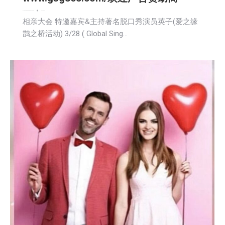
娱乐
广告商讯
文娱频道
新闻
活動信息
社会
社区新聞
2026-03-21
相亲大会 特邀嘉宾&主持著名脱口秀演员英子(爱之缘
鹊之桥活动) 3/28 ( Global Sing…