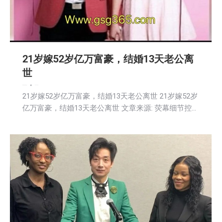
21岁嫁52岁亿万富豪，结婚13天老公离
世
娱乐
新闻
活動信息
社会
2026-03-21
21岁嫁52岁亿万富豪，结婚13天老公离世 21岁嫁52岁
亿万富豪，结婚13天老公离世 文章来源: 荧幕细节控…