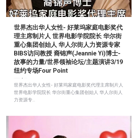
世界杰出华人女性- 好莱坞家庭电影奖代
理主席制片人 世界电影学院院长 华尔街
重心集团创始人 华人尔街人力资源专家
BIBS访问教授 裔锦声(Jeannie Yi)博士-
故事的力量/世界领袖论坛/主题演讲3/19
纽约专场Four Point
娱乐
广告商讯
教育频道
文娱频道
新闻
社区新聞
2026-03-19
世界杰出华人女性- 好莱坞家庭电影奖代理主席制片人
世界电影学院院长 华尔街重心集团创始人 华人尔街人
力资源专…