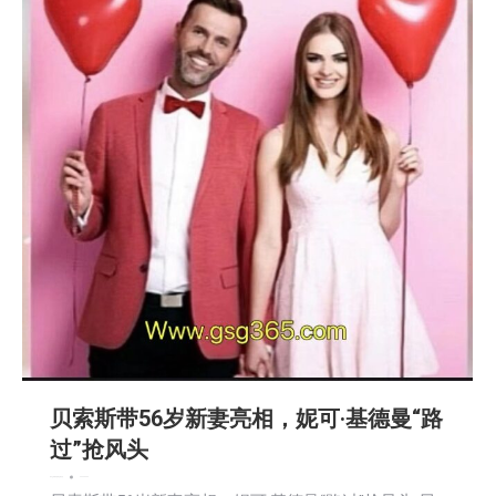
贝索斯带56岁新妻亮相，妮可·基德曼“路
过”抢风头
娱乐
文娱频道
新闻
活動信息
2026-03-20