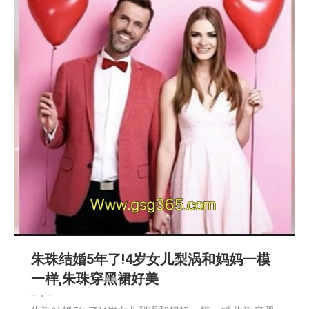
朱珠结婚5年了!4岁女儿梨涡和妈妈一模
一样,朱珠穿黑裙好美
娱乐
新闻
社区新聞
2026-03-19