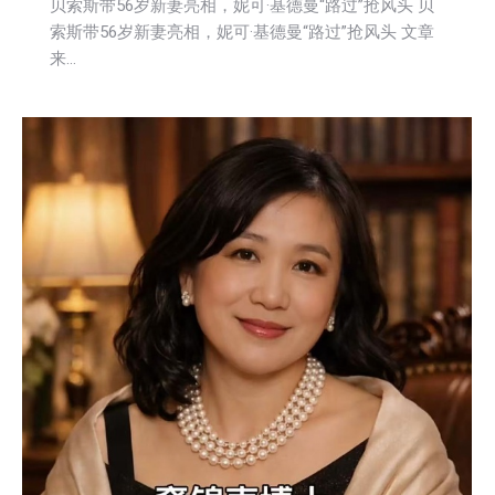
贝索斯带56岁新妻亮相，妮可·基德曼“路过”抢风头 贝
索斯带56岁新妻亮相，妮可·基德曼“路过”抢风头 文章
来…