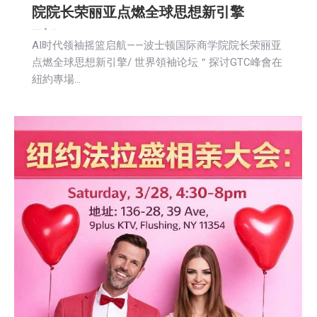
院院长荣丽亚点燃全球思想新引擎
娱乐
新闻
活動信息
社区新聞
2026-03-22
AI时代领袖摇篮启航——波士顿国际商学院院长荣丽亚
点燃全球思想新引擎/ 世界領袖论坛＂探讨GTC峰會在
紐約專場…