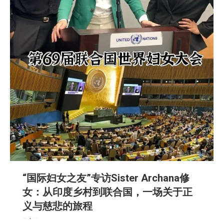
“国际妇女之友”专访Sister Archana修
女：从印度乡村到联合国，一场关于正
义与慈悲的旅程
娱乐
新闻
社区新聞
2026-03-20