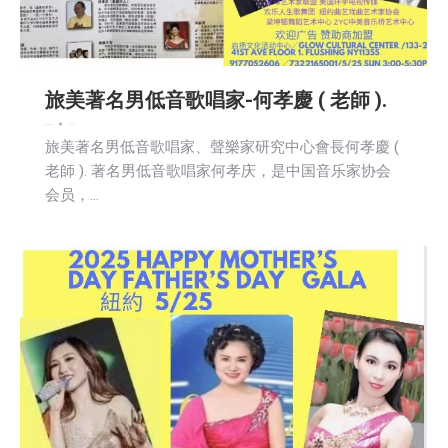
旅美著名男低音歌唱家-何孝慶 ( 老師 ).
娱乐
新闻
社区新聞
2025-04-29
旅美著名男低音歌唱家、聲樂家研究中心會長何孝慶 (
老師 ). 著名男低音歌唱家何孝庆，是中国音乐家协会
会员，…