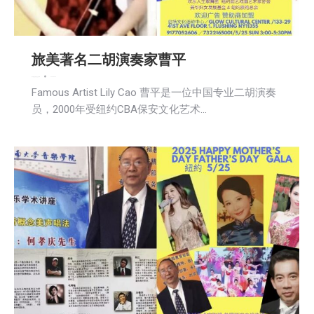
旅美著名二胡演奏家曹平
娱乐
新闻
活動信息
社区新聞
2025-04-29
Famous Artist Lily Cao 曹平是一位中国专业二胡演奏
员，2000年受纽约CBA保安文化艺术…