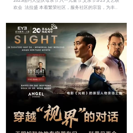
2025纽约大型庆母亲节.六一儿童节.父亲节5/25 文艺联
欢会 法拉盛 本着繁荣社区，服务社区的宗旨，为丰…