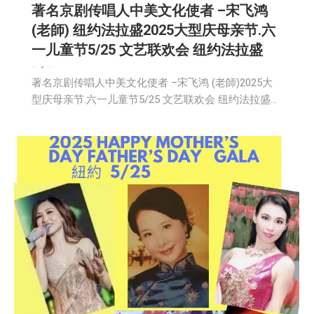
著名京剧传唱人中美文化使者 –宋飞鸿
(老師) 纽约法拉盛2025大型庆母亲节.六
一儿童节5/25 文艺联欢会 纽约法拉盛
娱乐
新闻
社区新聞
2025-04-29
著名京剧传唱人中美文化使者 –宋飞鸿 (老師)2025大
型庆母亲节.六一儿童节5/25 文艺联欢会 纽约法拉盛…