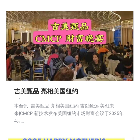
吉美甄品 亮相美国纽约
娱乐
新闻
社会
社区新聞
2025-04-29
本台讯 吉美甄品 亮相美国纽约 吉以致远 美创未
来|CMCP 新技术发布美国纽约市场财富会议于2025年
4月…