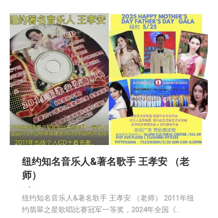
纽约知名音乐人&著名歌手 王孝安 （老
师）
娱乐
新闻
社区新聞
2025-04-29
纽约知名音乐人&著名歌手 王孝安 （老师） 2011年纽
约翡翠之星歌唱比赛冠军一等奖，2024年全国《…