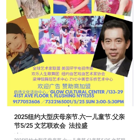
2025纽约大型庆母亲节.六一儿童节.父亲
节5/25 文艺联欢会 法拉盛
娱乐
新闻
2025-04-28