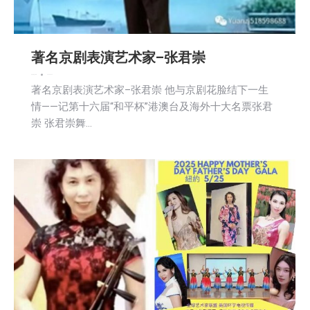
著名京剧表演艺术家–张君崇
娱乐
新闻
社区新聞
2025-04-29
著名京剧表演艺术家–张君崇 他与京剧花脸结下一生
情——记第十六届“和平杯”港澳台及海外十大名票张君
崇 张君崇舞…