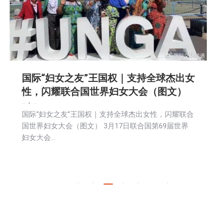
国际“妇女之友”王国权｜支持全球杰出女
性，闪耀联合国世界妇女大会（图文）
娱乐
新闻
社区新聞
2025-04-07
国际“妇女之友”王国权｜支持全球杰出女性，闪耀联合
国世界妇女大会（图文） 3月17日联合国第69届世界
妇女大会…
←
1
…
164
165
166
167
168
…
491
→