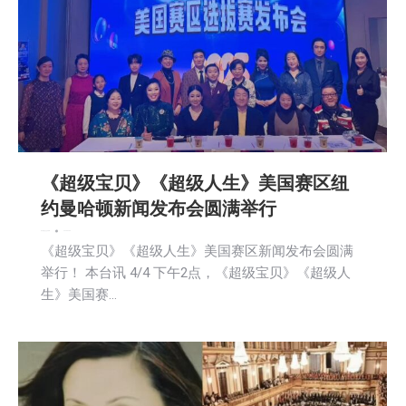
《超级宝贝》《超级人生》美国赛区纽
约曼哈顿新闻发布会圆满举行
娱乐
新闻
社会
社区新聞
2025-04-08
《超级宝贝》《超级人生》美国赛区新闻发布会圆满
举行！ 本台讯 4/4 下午2点，《超级宝贝》《超级人
生》美国赛…