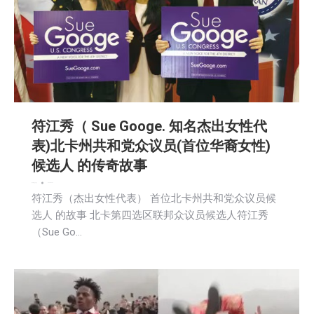
符江秀（ Sue Googe. 知名杰出女性代
表)北卡州共和党众议员(首位华裔女性)
候选人 的传奇故事
娱乐
新闻
生活
社会
2025-04-07
符江秀（杰出女性代表） 首位北卡州共和党众议员候
选人 的故事 北卡第四选区联邦众议员候选人符江秀
（Sue Go…