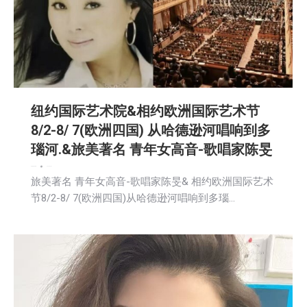
纽约国际艺术院&相约欧洲国际艺术节
8/2-8/ 7(欧洲四国) 从哈德逊河唱响到多
瑙河.&旅美著名 青年女高音-歌唱家陈旻
娱乐
新闻
社区新聞
2025-04-07
旅美著名 青年女高音-歌唱家陈旻& 相约欧洲国际艺术
节8/2-8/ 7(欧洲四国)从哈德逊河唱响到多瑙…