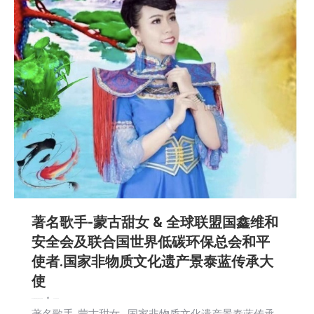
著名歌手-蒙古甜女 & 全球联盟国鑫维和
安全会及联合国世界低碳环保总会和平
使者.国家非物质文化遗产景泰蓝传承大
使
娱乐
文娱频道
新闻
活動信息
社区新聞
2025-04-08
著名歌手-蒙古甜女 . 国家非物质文化遗产景泰蓝传承