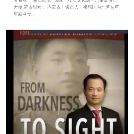
大使 蒙古甜女： 内蒙古丰镇市人，祖籍国内地著名草
原新派女…