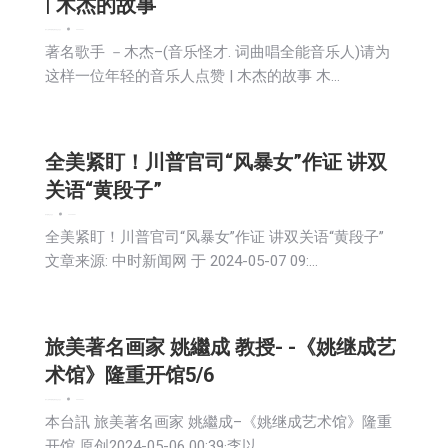
| 木杰的故事
娱乐
广告商讯
新闻
活動信息
生活
社会
2024-05-07
著名歌手 －木杰–(音乐怪才. 词曲唱全能音乐人)请为
这样一位年轻的音乐人点赞 | 木杰的故事 木…
全美紧盯！川普官司“风暴女”作证 讲双
关语“黄段子”
娱乐
新闻
生活
社会
2024-05-07
全美紧盯！川普官司“风暴女”作证 讲双关语“黄段子”
文章来源: 中时新闻网 于 2024-05-07 09:…
旅美著名画家 姚繼成 教授- -《姚继成艺
术馆》隆重开馆5/6
娱乐
广告商讯
新闻
活動信息
生活
社会
2024-05-07
本台訊 旅美著名画家 姚繼成–《姚继成艺术馆》隆重
开馆 原创2024-05-06 00:39·李以…