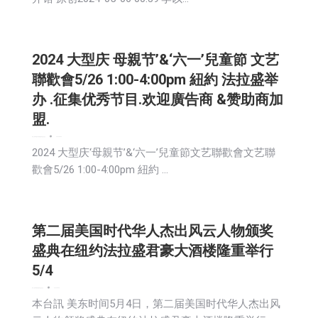
2024 大型庆 母親节’&‘六一’兒童節 文艺
聯歡會5/26 1:00-4:00pm 紐約 法拉盛举
办 .征集优秀节目.欢迎廣告商 &赞助商加
盟.
娱乐
广告商讯
房地产
新闻
活動信息
生活
社会
2024-05-06
2024 大型庆‘母親节’&‘六一’兒童節文艺聯歡會文艺聯
歡會5/26 1:00-4:00pm 紐約 …
第二届美国时代华人杰出风云人物颁奖
盛典在纽约法拉盛君豪大酒楼隆重举行
5/4
娱乐
广告商讯
新闻
活動信息
生活
社会
2024-05-06
本台訊 美东时间5月4日，第二届美国时代华人杰出风