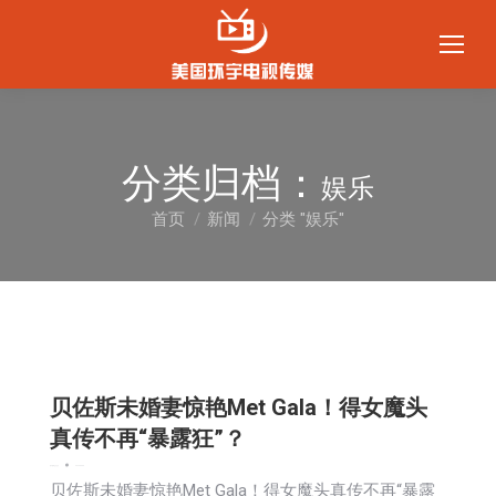
分类归档：
娱乐
首页
新闻
分类 "娱乐"
您在这里：
贝佐斯未婚妻惊艳Met Gala！得女魔头
真传不再“暴露狂”？
娱乐
新闻
生活
社会
2024-05-08
贝佐斯未婚妻惊艳Met Gala！得女魔头真传不再“暴露