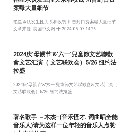
案曝大量细节
娱乐
新闻
生活
社会
2024-05-08
艳星承认发生性关系和收钱 川普封口费案曝大量细节
文章来源: 美国中文网 于 2024-05-07 14:26…
2024庆‘母親节’&‘六一’兒童節文艺聯歡
會文艺汇演（ 文艺联欢会）5/26 纽约法
拉盛
娱乐
广告商讯
房地产
新闻
活動信息
生活
社会
2024-05-08
2024庆‘母親节’&‘六一’兒童節文艺聯歡會& 文艺汇演（
文艺联欢会）5/26 纽约法拉盛…
著名歌手 －木杰–(音乐怪才. 词曲唱全能
音乐人)请为这样一位年轻的音乐人点赞