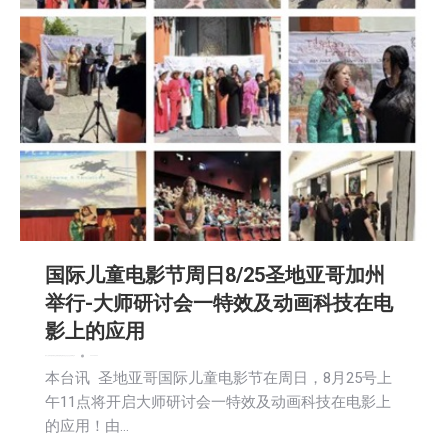
国际儿童电影节周日8/25圣地亚哥加州
举行-大师研讨会一特效及动画科技在电
影上的应用
娱乐
广告商讯
教育频道
文娱频道
新闻
活動信息
生活
社会
社区新聞
艺术
2024-08-20
本台讯 圣地亚哥国际儿童电影节在周日，8月25号上
午11点将开启大师研讨会一特效及动画科技在电影上
的应用！由…