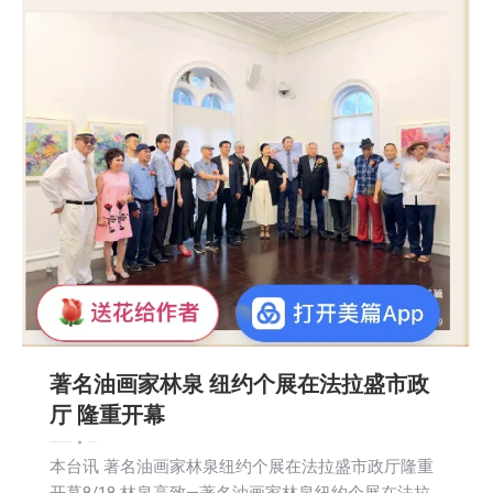
著名油画家林泉 纽约个展在法拉盛市政
厅 隆重开幕
娱乐
教育频道
文娱频道
新闻
活動信息
社区新聞
2024-08-20
本台讯 著名油画家林泉纽约个展在法拉盛市政厅隆重