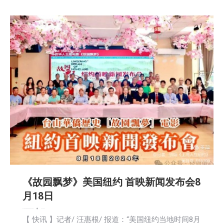
《故园飘梦》美国纽约 首映新闻发布会8
月18日
娱乐
广告商讯
文娱频道
新闻
活動信息
社会
社区新聞
2024-08-20
【 快讯 】记者/ 汪惠根/ 报道：“美国纽约当地时间8月