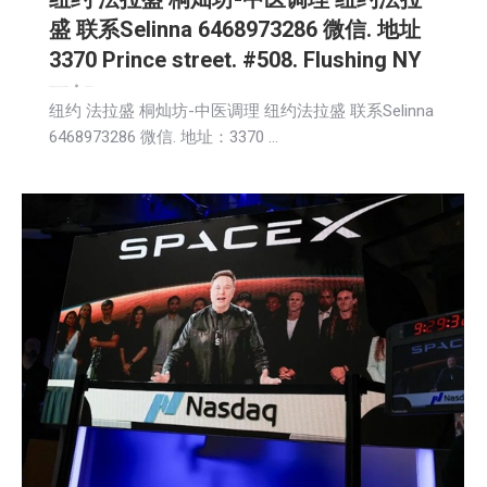
盛 联系Selinna 6468973286 微信. 地址
3370 Prince street. #508. Flushing NY
娱乐
新闻
生活
生活美食
社会
社区新聞
科技
2026-06-12
纽约 法拉盛 桐灿坊-中医调理 纽约法拉盛 联系Selinna
6468973286 微信. 地址：3370 …