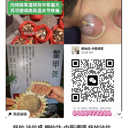
纽约 法拉盛 桐灿坊-中医调理 纽约法拉