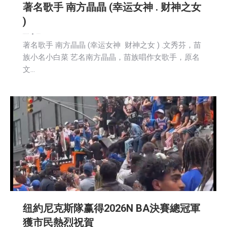
著名歌手 南方晶晶 (幸运女神 . 财神之女
)
娱乐
新闻
活動信息
社区新聞
2026-06-19
著名歌手 南方晶晶 (幸运女神 财神之女 ) .文秀芬，苗
族小名小白菜 艺名南方晶晶，苗族唱作女歌手，原名
文…
纽約尼克斯隊赢得2026N BA決賽總冠軍
獲市民熱烈祝賀