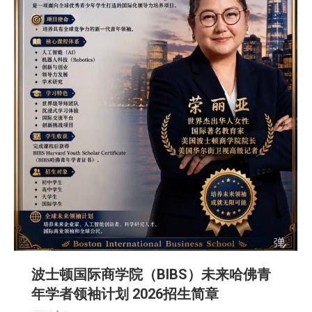
波士顿国际商学院（BIBS）未来哈佛青
年学者领袖计划 2026招生简章
名人访谈
广告商讯
教育频道
文娱频道
新闻
活動信息
生活
社会
社区新聞
2026-06-21