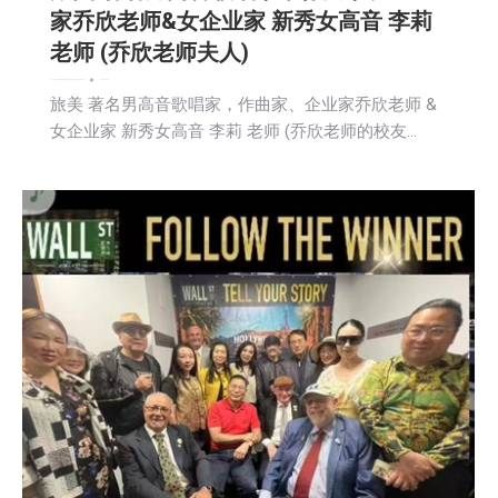
家乔欣老师&女企业家 新秀女高音 李莉
老师 (乔欣老师夫人)
名人访谈
广告商讯
教育频道
文娱频道
文学
新闻
活動信息
生活
社区新聞
2026-06-24
旅美 著名男高音歌唱家，作曲家、企业家乔欣老师 &
女企业家 新秀女高音 李莉 老师 (乔欣老师的校友…