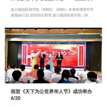
广告商讯
文娱频道
新闻
活動信息
2026-06-24
波士顿国际商学院（BIBS)/ （BIBS）未来哈佛青年学
者领袖计划 2026招生简章 波士顿国际商学院（BI…
祝贺《天下为公世界华人节》成功举办
6/20
娱乐
新闻
活動信息
社会
2026-06-24