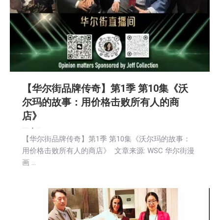
【华尔街品牌传奇】第1季 第10集《沃
尔玛的故事：用价格击败所有人的商
店》
教育频道
新闻
活動信息
生活
财经
2026-06-23
【华尔街品牌传奇】第1季 第10集《沃尔玛的故事：
用价格击败所有人的商店》 文章来源: WSC 华尔街漫
画 …