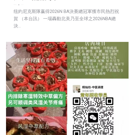
教育频道
新闻
活動信息
2026-06-19
纽約尼克斯隊赢得2026N BA決賽總冠軍獲市民熱烈祝
賀 （本台訊） 一場轟動北美乃至全球之2026NBA總
決…