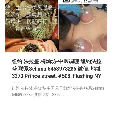
纽约 法拉盛 桐灿坊-中医调理 纽约法拉
盛 联系Selinna 6468973286 微信. 地址
3370 Prince street. #508. Flushing NY
娱乐
广告商讯
新闻
活動信息
生活
社会
社区新聞
2026-06-17
纽约 法拉盛 桐灿坊-中医调理 纽约法拉盛 联系Selinna
6468973286 微信. 地址 3370 …