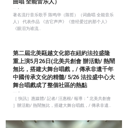
曲唱 全能音乐人）
娱乐
新闻
活動信息
生活
社会
2024-05-28
著名流行音乐歌手 陈鸣华（陈哲）（词曲唱 全能音乐
人） 代表作品 《吉它声声》《曾经爱过的那个人》
《眼泪为谁流…
第二屆北美甌越文化節在紐約法拉盛隆
重上演5月26日(北美共創會 辦活動/ 熱鬧
無比，搭建大舞台唱戲，/ 傳承非遺千年
中國传承文化的精髓/ 5/26 法拉盛中心大
舞台唱戲成了整個社區的熱點
娱乐
新闻
活動信息
社会
社区新聞
2024-05-27
［ 快訊］惠媒體/ 記者/ 汪惠根/ 報導：“ 北美共創會
］辦活動/ 熱鬧無比，搭建大舞台唱戲，/ 傳承非遺…