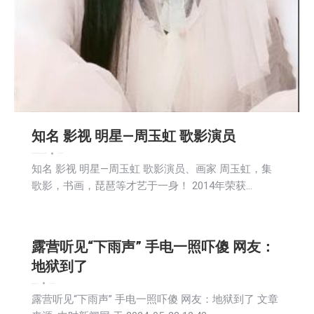
知名 影视 明星—周玉虹 歌影演员
娱乐
文娱频道
新闻
活動信息
生活
社会
社区新聞
艺术
2024-05-28
知名 影视 明星—周玉虹 歌影演员、画家 周玉虹，集
歌影，书画，琵琶等才艺于一身！ 2014年荣获…
露营听见“下雨声” 手电一照吓傻 网友：
地狱到了
新闻
活動信息
生活
社会
2024-05-28
露营听见“下雨声” 手电一照吓傻 网友：地狱到了 文章