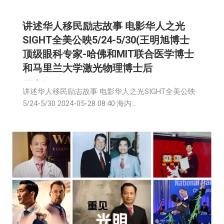
讲述华人移民励志故事 电影华人之光
SIGHT全美公映5/24-5/30(王明旭博士
顶级眼科专家-哈佛和MIT联合医学博士
和马里兰大学激光物理博士后
娱乐
广告商讯
新闻
活動信息
生活
社会
社区新聞
艺术
2024-05-29
讲述华人移民励志故事 电影华人之光SIGHT全美公映
5/24-5/30 2024-05-28 08:40·海内…