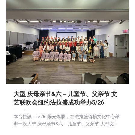
大型 庆母亲节&六－儿童节、父亲节 文
艺联欢会纽约法拉盛成功举办5/26
娱乐
广告商讯
教育频道
文娱频道
新闻
活動信息
生活
社会
社区新聞
艺术
2024-05-27
本台快訊：5/26: 陽光燦爛，在法拉盛啓楊文化中心舉
辦一次大型 庆母亲节&六－儿童节、父亲节 大型文…