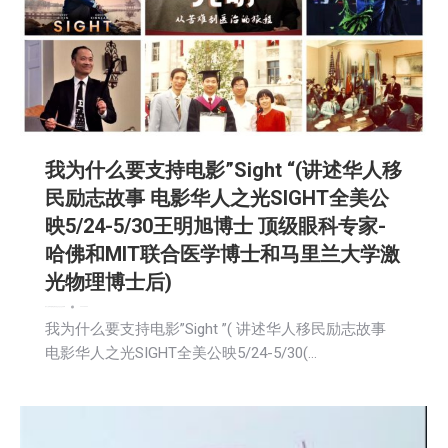
我为什么要支持电影”Sight “(讲述华人移
民励志故事 电影华人之光SIGHT全美公
映5/24-5/30王明旭博士 顶级眼科专家-
哈佛和MIT联合医学博士和马里兰大学激
光物理博士后)
娱乐
广告商讯
新闻
活動信息
生活
社会
社区新聞
2024-05-29
我为什么要支持电影”Sight ”( 讲述华人移民励志故事
电影华人之光SIGHT全美公映5/24-5/30(…