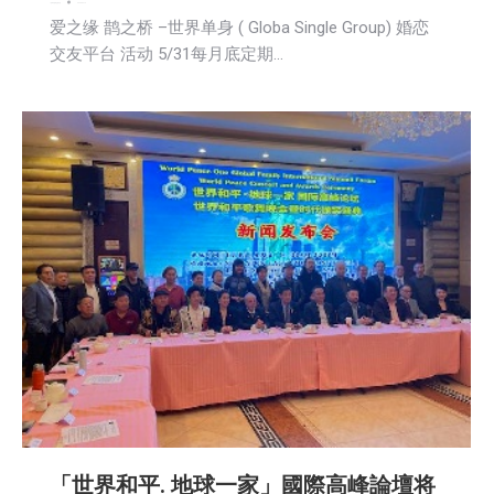
广告商讯
新闻
活動信息
2025-04-14
爱之缘 鹊之桥 –世界单身 ( Globa Single Group) 婚恋
交友平台 活动 5/31每月底定期…
「世界和平. 地球一家」國際高峰論壇将