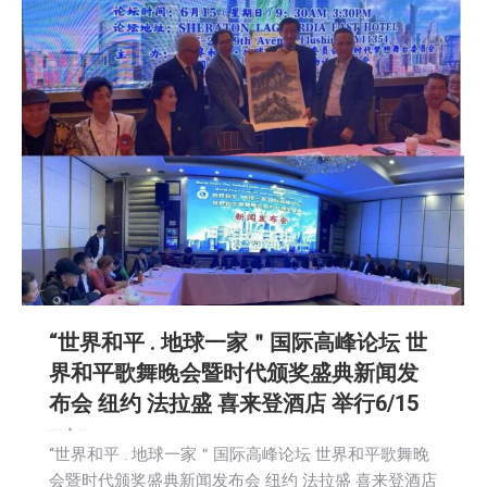
“世界和平 . 地球一家＂国际高峰论坛 世
界和平歌舞晚会暨时代颁奖盛典新闻发
布会 纽约 法拉盛 喜来登酒店 举行6/15
娱乐
新闻
活動信息
社区新聞
2025-04-14
“世界和平 . 地球一家＂国际高峰论坛 世界和平歌舞晚
会暨时代颁奖盛典新闻发布会 纽约 法拉盛 喜来登酒店