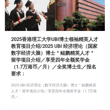
2025香港理工大学UBI博士领袖精英人才
教育项目介绍/2025 UBI 经济理论（国家
数字经济大脑）博士＂鲲鹏精英人才＂
留学项目介绍／享受四年全额奖学金
（1.7万港币／月）／全奖博士生／报名
要求：
娱乐
广告商讯
教育频道
文娱频道
新闻
活動信息
生活
生活美食
社会
社区新聞
财经
2025-04-14
2025 UBI 经济理论（数字经济大脑）博士＂鲲鹏精英
人才＂留学项目介绍／享受四年全额奖学金（1.7万港
币／…