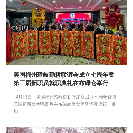
美国福州琅岐勤耕联谊会成立七周年暨
第三届新职员就职典礼在布碌仑举行
新闻
活動信息
2025-04-16
4月15日，美國福州琅岐勤耕聯誼會成立七周年暨第
三屆新職員就職慶典在布碌侖美食美客酒樓舉行。參
加…