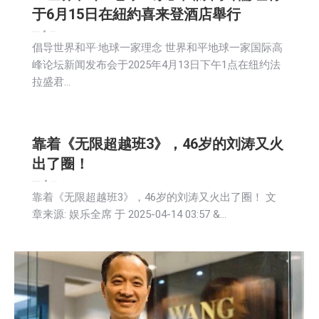
于6月15日在紐約喜来登酒店舉行
新闻
活動信息
社区新聞
2025-04-14
倡导世界和平·地球一家理念 世界和平地球一家国际高
峰论坛新闻发布会于2025年4月13日下午1点在纽约法
拉盛君…
靠着《无限超越班3》，46岁的刘涛又火
出了圈！
娱乐
文娱频道
新闻
活動信息
2025-04-14
靠着《无限超越班3》，46岁的刘涛又火出了圈！ 文
章来源: 娱乐全席 于 2025-04-14 03:57 &…