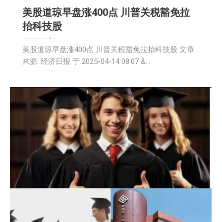
美股道琼早盘涨400点 川普关税豁免拉
抬科技股
名人访谈
娱乐
广告商讯
房地产
教育频道
文娱频道
文学
新闻
活動信息
生活
生活美食
社会
社区新聞
科技
移民
艺术
财经
2025-04-14
美股道琼早盘涨400点 川普关税豁免拉抬科技股 文章
来源: 经济日报 于 2025-04-14 08:07 &…