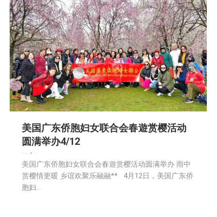
美国广东侨胞妇女联合会春遊赏樱活动
圆满举办4/12
娱乐
新闻
活動信息
社区新聞
2025-04-15
美国广东侨胞妇女联合会春遊赏樱活动圆满举办 雨中
赏樱情更暖 乡谊欢聚乐融融** 4月12日，美国广东侨
胞妇…