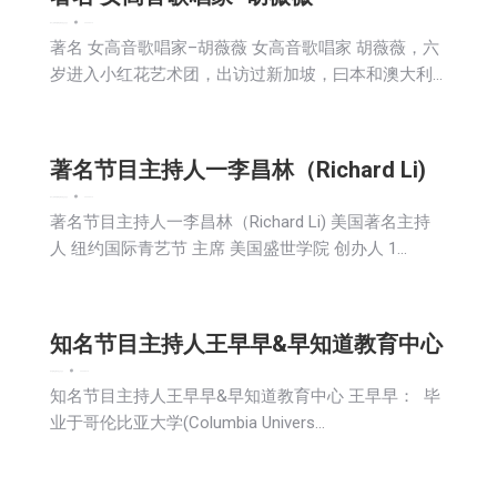
娱乐
广告商讯
新闻
活動信息
生活
社会
2024-04-19
著名 女高音歌唱家–胡薇薇 女高音歌唱家 胡薇薇，六
岁进入小红花艺术团，出访过新加坡，曰本和澳大利…
著名节目主持人一李昌林（Richard Li)
娱乐
广告商讯
新闻
活動信息
生活
社会
2024-04-19
著名节目主持人一李昌林（Richard Li) 美国著名主持
人 纽约国际青艺节 主席 美国盛世学院 创办人 1…
知名节目主持人王早早&早知道教育中心
娱乐
新闻
活動信息
生活
社会
2024-04-18
知名节目主持人王早早&早知道教育中心 王早早： 毕
业于哥伦比亚大学(Columbia Univers…