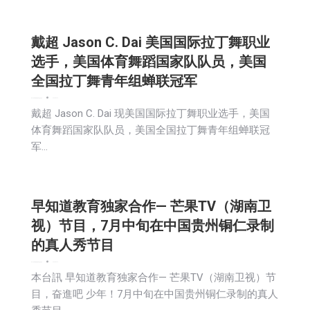
戴超 Jason C. Dai 美国国际拉丁舞职业
选手，美国体育舞蹈国家队队员，美国
全国拉丁舞青年组蝉联冠军
娱乐
广告商讯
新闻
活動信息
生活
社会
2024-04-16
戴超 Jason C. Dai 现美国国际拉丁舞职业选手，美国
体育舞蹈国家队队员，美国全国拉丁舞青年组蝉联冠
军…
早知道教育独家合作— 芒果TV（湖南卫
视）节目，7月中旬在中国贵州铜仁录制
的真人秀节目
娱乐
广告商讯
新闻
活動信息
生活
社会
2024-04-16
本台訊 早知道教育独家合作— 芒果TV（湖南卫视）节
目，奋進吧 少年！7月中旬在中国贵州铜仁录制的真人