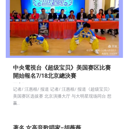
中央電視台《超级宝贝》美国赛区比賽
開始報名7/18北京總決賽
娱乐
广告商讯
新闻
活動信息
生活
社会
2024-04-20
记者/ 汪惠根/ 报道 记者/ 汪惠根/ 报道《超级宝贝》
美国赛区选拔赛 北京演播大厅 与大明星现场同台 想
赢…
著名 女高音歌唱家–胡薇薇