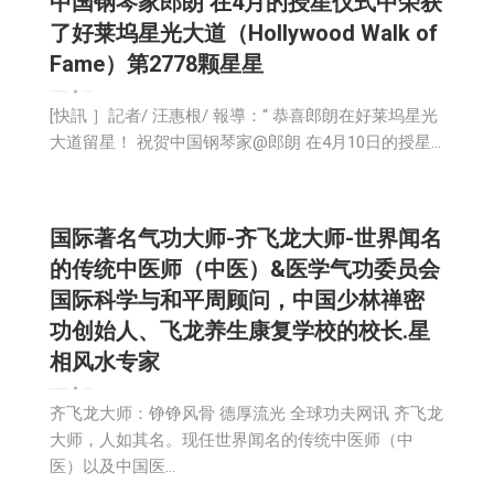
中国钢琴家郎朗 在4月的授星仪式中荣获
了好莱坞星光大道（Hollywood Walk of
Fame）第2778颗星星
娱乐
广告商讯
新闻
活動信息
生活
社会
2024-04-17
[快訊 ］記者/ 汪惠根/ 報導：“ 恭喜郎朗在好莱坞星光
大道留星！ 祝贺中国钢琴家@郎朗 在4月10日的授星…
国际著名气功大师-齐飞龙大师-世界闻名
的传统中医师（中医）&医学气功委员会
国际科学与和平周顾问，中国少林禅密
功创始人、飞龙养生康复学校的校长.星
相风水专家
娱乐
广告商讯
新闻
活動信息
生活
社会
2024-04-17
齐飞龙大师：铮铮风骨 德厚流光 全球功夫网讯 齐飞龙
大师，人如其名。现任世界闻名的传统中医师（中
医）以及中国医…