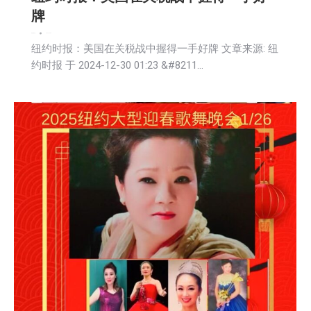
牌
新闻
活動信息
2024-12-30
纽约时报：美国在关税战中握得一手好牌 文章来源: 纽
约时报 于 2024-12-30 01:23 &#8211…