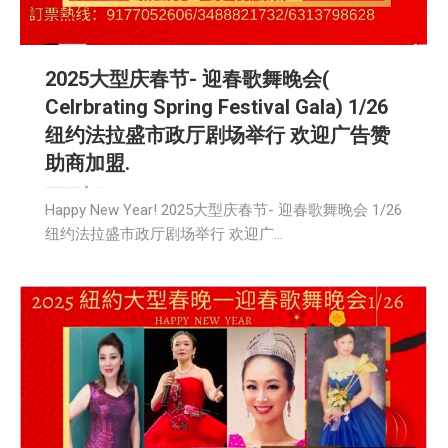
2025大型庆春节- 迎春歌舞晚会(
Celrbrating Spring Festival Gala) 1/26
纽约法拉盛市政厅剧场举行 欢迎广告赞
助商加盟.
娱乐
广告商讯
教育频道
文娱频道
新闻
活動信息
生活
生活美食
社会
社区新聞
移民
2025-01-02
Happy New Year! 2025大型庆春节- 迎春歌舞晚会 1/26
纽约法拉盛市政厅剧场举行 欢迎广…