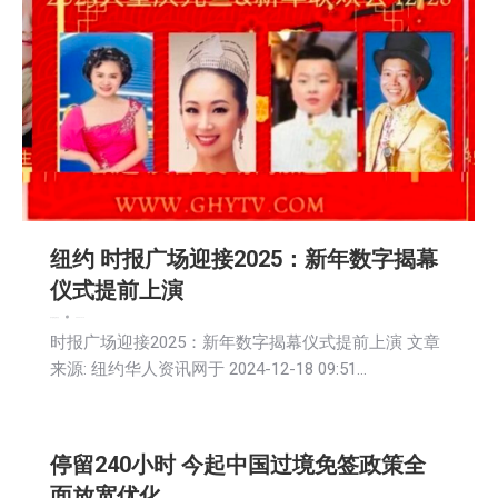
纽约 时报广场迎接2025：新年数字揭幕
仪式提前上演
娱乐
新闻
活動信息
2024-12-19
时报广场迎接2025：新年数字揭幕仪式提前上演 文章
来源: 纽约华人资讯网于 2024-12-18 09:51…
停留240小时 今起中国过境免签政策全
面放宽优化