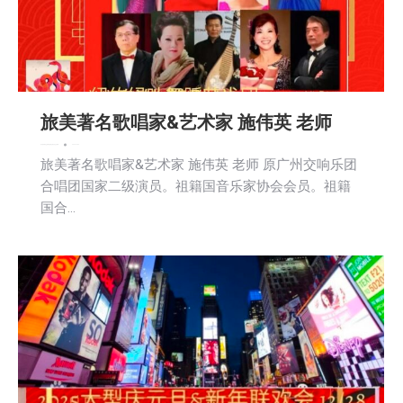
旅美著名歌唱家&艺术家 施伟英 老师
娱乐
教育频道
文娱频道
新闻
活動信息
社区新聞
2024-12-22
旅美著名歌唱家&艺术家 施伟英 老师 原广州交响乐团
合唱团国家二级演员。祖籍国音乐家协会会员。祖籍
国合…