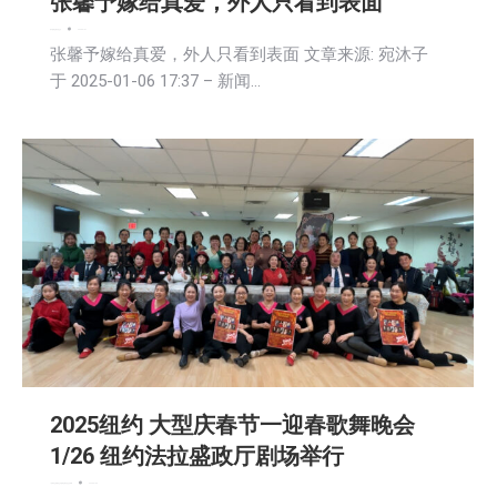
张馨予嫁给真爱，外人只看到表面
娱乐
新闻
活動信息
生活
2025-01-07
张馨予嫁给真爱，外人只看到表面 文章来源: 宛沐子
于 2025-01-06 17:37 – 新闻…
2025纽约 大型庆春节一迎春歌舞晚会
1/26 纽约法拉盛政厅剧场举行
广告商讯
文娱频道
文学
新闻
活動信息
社区新聞
2025-01-05