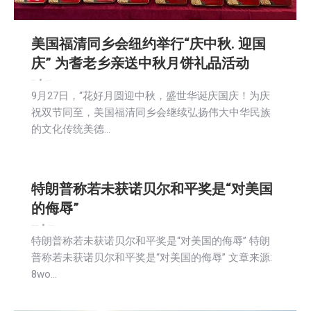
美国福清同乡会纽约举行“庆中秋. 迎国
庆” 为耆老乡亲送中秋月饼礼品活动
新闻
活動信息
2025-10-01
9月27日，“花好月圆迎中秋，盛世华诞庆国庆！为庆
祝双节同至，美国福清同乡会继续弘扬伟大中华民族
的文化传统美德…
特朗普称若未获诺贝尔和平奖是“对美国
的侮辱”
新闻
活動信息
社区新聞
2025-10-01
特朗普称若未获诺贝尔和平奖是“对美国的侮辱” 特朗
普称若未获诺贝尔和平奖是“对美国的侮辱” 文章来源:
8wo…