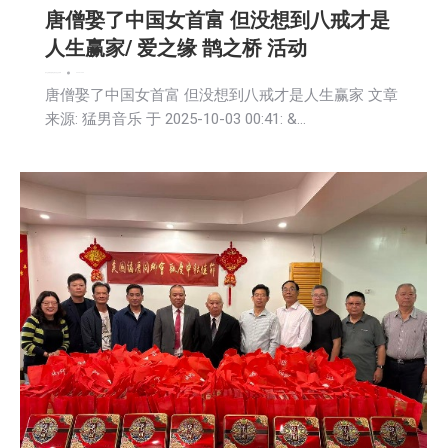
唐僧娶了中国女首富 但没想到八戒才是
人生赢家/ 爱之缘 鹊之桥 活动
娱乐
文娱频道
新闻
活動信息
社区新聞
2025-10-03
唐僧娶了中国女首富 但没想到八戒才是人生赢家 文章
来源: 猛男音乐 于 2025-10-03 00:41: &…