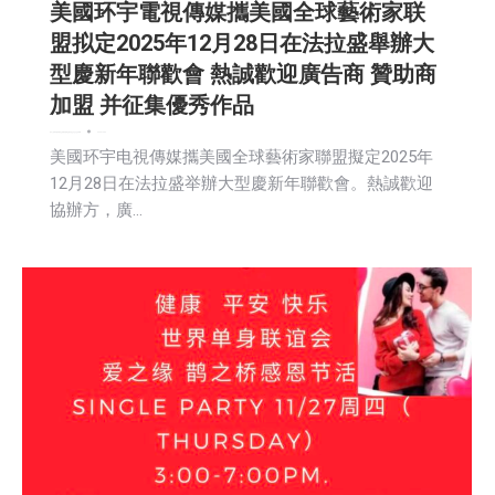
美國环宇電視傳媒攜美國全球藝術家联
盟拟定2025年12月28日在法拉盛舉辦大
型慶新年聯歡會 熱誠歡迎廣告商 贊助商
加盟 并征集優秀作品
娱乐
广告商讯
教育频道
文娱频道
新闻
活動信息
生活
社会
社区新聞
2025-10-06
美國环宇电視傳媒攜美國全球藝術家聯盟擬定2025年
12月28日在法拉盛举辦大型慶新年聯歡會。熱誠歡迎
協辦方，廣…