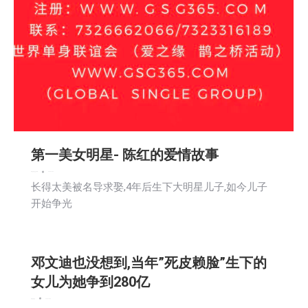
第一美女明星- 陈红的爱情故事
新闻
活動信息
社区新聞
2025-10-06
长得太美被名导求娶,4年后生下大明星儿子,如今儿子
开始争光
邓文迪也没想到,当年”死皮赖脸”生下的
女儿为她争到280亿
新闻
活動信息
2025-10-06