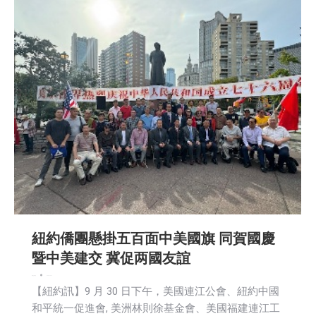
紐約僑團懸掛五百面中美國旗 同賀國慶
暨中美建交 冀促两國友誼
新闻
活動信息
2025-10-01
【紐約訊】9 月 30 日下午，美國連江公會、紐約中國
和平統一促進會, 美洲林則徐基金會、美國福建連江工