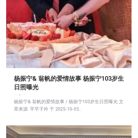
杨振宁& 翁帆的爱情故事 杨振宁103岁生
日照曝光
娱乐
新闻
活動信息
社区新聞
2025-10-06
杨振宁& 翁帆的爱情故事 / 杨振宁103岁生日照曝光 文
章来源: 芊芊子吟 于 2025-10-05…