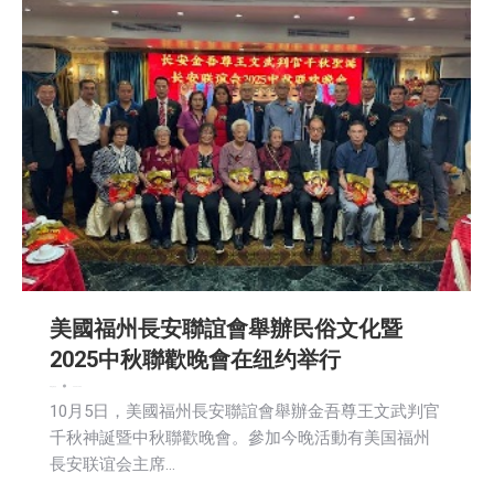
美國福州長安聯誼會舉辦民俗文化暨
2025中秋聯歡晚會在纽约举行
新闻
活動信息
2025-10-06
10月5日，美國福州長安聯誼會舉辦金吾尊王文武判官
千秋神誕暨中秋聯歡晚會。參加今晚活動有美国福州
長安联谊会主席…