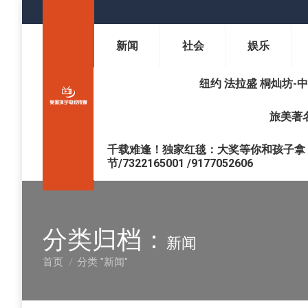
新闻
社会
娱乐
纽约 法拉盛 桐灿坊-中医调理 
旅美著名
千载难逢！独家红毯：大奖等你和孩子拿 !
节/7322165001 /9177052606
分类归档：
新闻
首页
分类 "新闻"
您在这里：