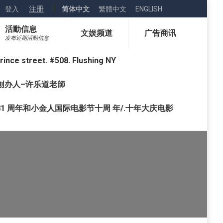
注册
登入
简体中文
繁體中文
ENGLISH
活動信息
文娱频道
广告商讯
发布近期活動信息
street. #508. Flushing NY
o) 创办人–许乐道老師
1 周年和小金人国际电影节十周 年/.十年大庆电影