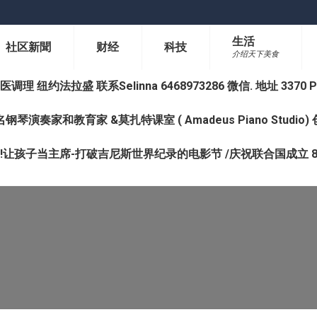
生活
社区新聞
财经
科技
介绍天下美食
纽约法拉盛 联系Selinna 6468973286 微信. 地址 3370 Prince 
钢琴演奏家和教育家 &莫扎特课室 ( Amadeus Piano Studi
让孩子当主席-打破吉尼斯世界纪录的电影节 /庆祝联合国成立 8