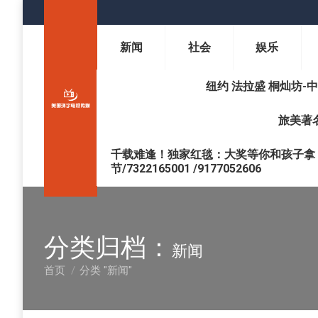
新闻
社会
娱乐
纽约 法拉盛 桐灿坊-中医调理 
旅美著名
千载难逢！独家红毯：大奖等你和孩子拿 !
节/7322165001 /9177052606
分类归档：
新闻
首页
分类 "新闻"
您在这里：