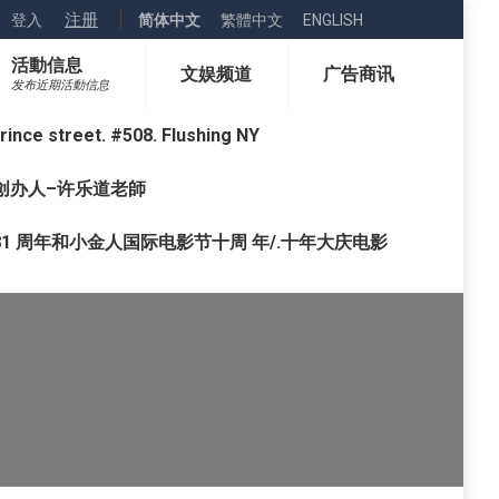
注册
登入
简体中文
繁體中文
ENGLISH
活動信息
文娱频道
广告商讯
发布近期活動信息
street. #508. Flushing NY
o) 创办人–许乐道老師
1 周年和小金人国际电影节十周 年/.十年大庆电影