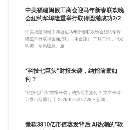
中美福建闽候工商会迎马年新春联欢晚
会紐约华埠隆重举行取得圆滿成功2/2
新闻
社区新聞
2026-02-03
中美福建闽候工商会迎马年新春联欢晚会紐约华埠
隆重举行取得圆滿成功 （本台訊） 二月二日，阳光
明媚，寒风暖意。座…
“科技七巨头”财报来袭，纳指前景如
何？
新闻
社会
2026-02-02
“科技七巨头”财报来袭，纳指前景如何？ 文章来源:
证券市场周刊 于 2026-02-02 02:28 – 新闻…
微软3810亿市值蒸发背后:AI热潮的”软