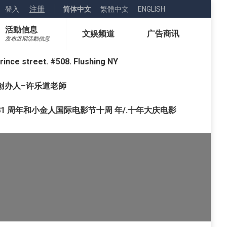
注册
登入
简体中文
繁體中文
ENGLISH
活動信息
文娱频道
广告商讯
发布近期活動信息
street. #508. Flushing NY
o) 创办人–许乐道老師
1 周年和小金人国际电影节十周 年/.十年大庆电影