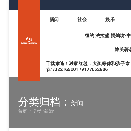
新闻
社会
娱乐
纽约 法拉盛 桐灿坊-中医调理 
旅美著名
千载难逢！独家红毯：大奖等你和孩子拿 !
节/7322165001 /9177052606
分类归档：
新闻
首页
分类 "新闻"
您在这里：