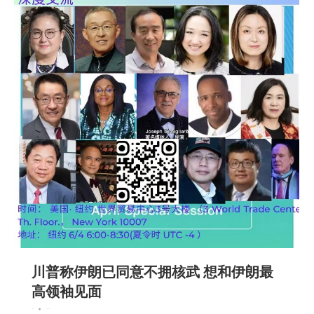
川普称伊朗已同意不拥核武 想和伊朗最
高领袖见面
新闻
社会
2026-06-04