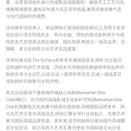
量。业界资深创作者们凭借甄选顶级面料、极致手工工艺与先
锋雕塑感廓形,凝练百年西方高定美学底蕴,兼具经典优雅气质
与当代国际时尚视野。
活动摒弃传统单人、单品牌独立展演的固化模式,让东西方差异
化的设计理念同场共生、双向交融。理性的西式架构美学与感
性的东方意境表达相互碰撞、彼此包容,构筑出一场无边界、无
隔阂、多元化的跨文化艺术交流盛宴。
传奇经典乐队The Drifters将带来专属现场音乐演绎,为沙龙沉
淀跨越时代的艺术底蕴。历经岁月淬炼的经典旋律串联起跨代
际的全球大众记忆,以音乐这一通用世界语言,完成一场温柔且
深刻的时代致敬与文明共鸣。
本次活动落地于曼哈顿中城核心地标Manhattan Elite
Club(MEC)。作为纽约高端私域文化标杆空间,Manhattan Elite
Club长期聚焦文化传播与精英价值链接,深耕国际品牌发布、跨
文化艺术沙龙等高端业态,持续汇聚全球行业创始人、先锋艺术
家与国际高端品牌资源。多年来,该空间始终以推动纽约高端圈
层文化交流、助力东西方艺术互通为使命,为国际级文化沙龙、