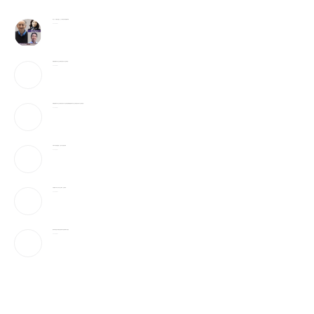
李飞飞、辛顿与吴恩达，三大AI顶尖科学家巅峰对谈
2026-08-07
特朗普签署针对出生公民权的行政令 严打“生育旅游”
2026-08-07
特朗普签署针对出生公民权的行政令 严打“生育旅游” 特朗普签署针对出生公民权的行政令 严打“生育旅游”
2026-08-07
宇树IPO的财富盛宴，注定只有少数人赚到
2026-08-07
川普签署2命令 打击出生公民权、生育旅游…
2026-08-07
美科学家首次用AI创造自然界不存在的病毒 引发担忧
2026-08-07