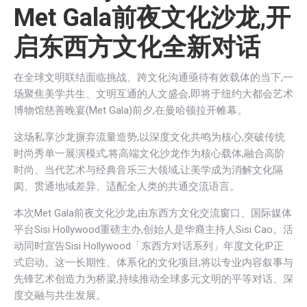
Met Gala前夜文化沙龙,开
启东西方文化全新对话
在全球文明联结面临挑战、跨文化沟通亟待有效载体的当下,一
场聚焦美学共生、文明互通的人文盛会,即将于纽约大都会艺术
博物馆慈善晚宴(Met Gala)前夕,在曼哈顿拉开帷幕。
这场私享沙龙摒弃流量造势,以深度文化共鸣为核心,突破传统
时尚秀单一展演模式,将高端文化沙龙作为核心载体,融合高阶
时尚、当代艺术与经典音乐三大领域,让美学成为消解文化隔
阂、贯通地域差异、适配全人类的共通交流语言。
本次Met Gala前夜文化沙龙,由东西方文化交流窗口、国际媒体
平台Sisi Hollywood重磅主办,创始人是华裔主持人Sisi Cao。活
动同时宣告Sisi Hollywood「东西方对话系列」年度文化IP正
式启动。这一长期性、体系化的文化项目,将以专业内容叙事与
先锋艺术创造力为桥梁,持续推动全球多元文明的平等对话、深
度交融与共生发展。