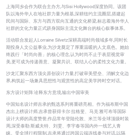
上海同乡会作为联合主办方,与Sisi Hollywood深度协同。该团
队以海外华人在地社群力量为根基,深耕纽约主流圈层,搭建起
民间与国际、东方与西方双向互通的文化桥梁,标志着海外华人
社群的文化力量正式跻身国际主流文化舞台的核心叙事体系。
活动联合发起人Lorraine Silvetz深耕高端时尚领域多年,同时长
期投身人文公益事业,为沙龙奠定了厚重温暖的人文底色。她始
终践行「时尚向善」的核心理念,认为时尚不止于表层视觉审
美,更可成为传递善意、凝聚共识、联结人心的柔性文化力量。
沙龙汇聚东西方顶尖原创设计力量,打破审美壁垒、消解文化边
界,构筑起一场兼具思想性与观赏性的高定美学跨时空对话。
东方设计矩阵:诠释东方意境,输出中国审美
中国知名设计师吉承的甄选系列将重磅亮相。作为福布斯中国
杰出上榜设计师,吉承曾获得卡尔·拉格斐、马克·雅可布等国际
设计大师的高度赞誉,作品常年登陆伦敦、米兰等全球顶级时装
周,深受泰勒·斯威夫特、刘雯、李宇春等国内外一线艺人青
睐。受全球行程限制,吉承将通过跨国云端连线参与对话,以隔