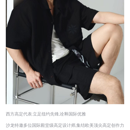
西方高定代表:立足纽约先锋,诠释国际优雅
沙龙特邀多位国际殿堂级高定设计师,集结欧美顶尖高定创作力