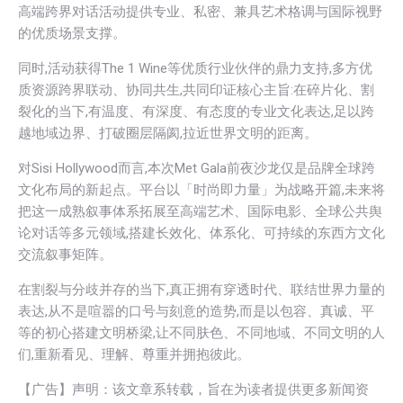
高端跨界对话活动提供专业、私密、兼具艺术格调与国际视野
的优质场景支撑。
同时,活动获得The 1 Wine等优质行业伙伴的鼎力支持,多方优
质资源跨界联动、协同共生,共同印证核心主旨:在碎片化、割
裂化的当下,有温度、有深度、有态度的专业文化表达,足以跨
越地域边界、打破圈层隔阂,拉近世界文明的距离。
对Sisi Hollywood而言,本次Met Gala前夜沙龙仅是品牌全球跨
文化布局的新起点。平台以「时尚即力量」为战略开篇,未来将
把这一成熟叙事体系拓展至高端艺术、国际电影、全球公共舆
论对话等多元领域,搭建长效化、体系化、可持续的东西方文化
交流叙事矩阵。
在割裂与分歧并存的当下,真正拥有穿透时代、联结世界力量的
表达,从不是喧嚣的口号与刻意的造势,而是以包容、真诚、平
等的初心搭建文明桥梁,让不同肤色、不同地域、不同文明的人
们,重新看见、理解、尊重并拥抱彼此。
【广告】声明：该文章系转载，旨在为读者提供更多新闻资