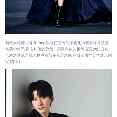
新锐设计师品牌UGrace,以极简克制的结构化男装设计补足整
场美学体系,精准利落的剪裁、高级内敛的极简格调,为跨文化
艺术对话赋予规整秩序感与多元层次感,完成东西方美学展示的
完整闭环。