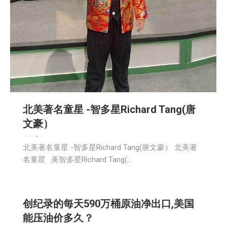
北美著名童星 -智多星Richard Tang(唐
文豪）
娱乐
教育频道
文娱频道
新闻
活動信息
社区新聞
2026-05-14
北美著名童星 -智多星Richard Tang(唐文豪） 北美著
名童星 .美智多星Richard Tang(…
创纪录的每天590万桶原油净出口,美国
能压油价多久？