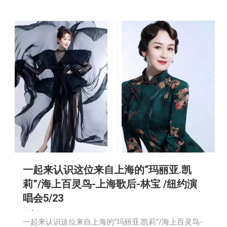
一起来认识这位来自上海的“玛丽亚.凯
莉”/海上百灵鸟-上海歌后-林宝 /纽约演
唱会5/23
娱乐
新闻
活動信息
社区新聞
2026-05-14
一起来认识这位来自上海的“玛丽亚.凯莉”/海上百灵鸟-