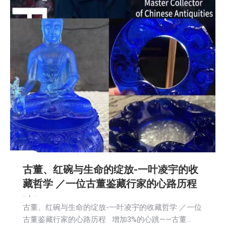
古董、红碗与生命的绽放-一叶凌宇的收
藏哲学 ／一位古董鉴藏行家的心路历程
新闻
社区新聞
2026-05-14
古董、红碗与生命的绽放-一叶凌宇的收藏哲学 ／一位
古董鉴藏行家的心路历程 增加3%的心跳——古董…