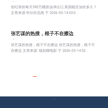
新闻
2026-05-14
创纪录的每天590万桶原油净出口,美国能压油价多久？
文章来源:华尔街见闻 于 2026-05-14 03:0…
张艺谋的热搜，根子不在擦边
娱乐
新闻
2026-05-14
张艺谋的热搜，根子不在擦边 张艺谋的热搜，根子不
在擦边 文章来源: 猫叔聊电影 于 2026-05-14 02…
1
2
3
4
5
…
8
→
© Copyright 2023 美国环宇电视 版权所有