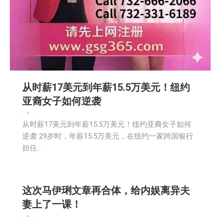
从时薪17美元到年薪15.5万美元！纽约
亚裔女子如何逆袭
新闻
社会
2026-05-14
从时薪17美元到年薪15.5万美元！纽约亚裔女子如何
逆袭 29岁时，年薪15.5万美元，在纽约一家跨国银行
担任…
这次马伊琍文章再合体，给内娱离异夫
妻上了一课！
娱乐
新闻
2026-05-14