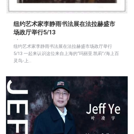
纽约艺术家李静雨书法展在法拉赫盛市
场政厅举行5/13
新闻
社区新聞
2026-05-14
纽约艺术家李静雨书法展在法拉赫盛市场政厅举行
5/13 一起来认识这位来自上海的“玛丽亚.凯莉”/海上百
灵鸟-上…