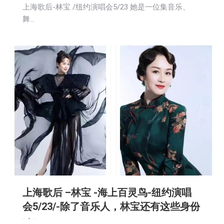
上海歌后-林宝 /纽约演唱会5/23 她是一位集音乐、
舞…
上海歌后 –林宝 -海上百灵鸟-纽约演唱
会5/23/-除了音乐人，林宝还有这些身份
新闻
社区新聞
2026-05-14