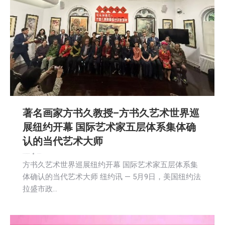
著名画家方书久教授–方书久艺术世界巡
展纽约开幕 国际艺术家五层体系集体确
认的当代艺术大师
名人访谈
广告商讯
新闻
社区新聞
2026-05-14
方书久艺术世界巡展纽约开幕 国际艺术家五层体系集
体确认的当代艺术大师 纽约讯 — 5月9日，美国纽约法
拉盛市政…