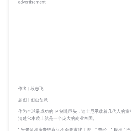
advertisement
作者 | 段志飞
题图 | 图虫创意
作为全球最成功的 IP 制造巨头，迪士尼承载着几代人
清楚它本质上就是一个庞大的商业帝国。
” 米老鼠和唐老鸭永远不会要求涨工资。” 曾经，” 股神 ”