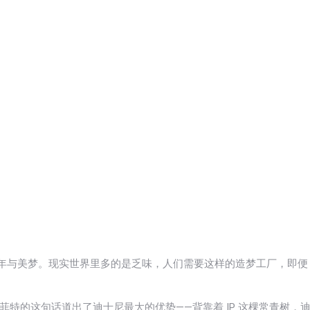
的童年与美梦。现实世界里多的是乏味，人们需要这样的造梦工厂，即便
 巴菲特的这句话道出了迪士尼最大的优势——背靠着 IP 这棵常青树，