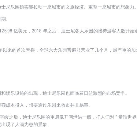
迪士尼乐园确实能拉动一座城市的文旅经济、重塑一座城市的想象力
时期。
125.98 亿美元，2018 年之后，迪士尼各大乐园的接待游客人数开始
近 20 年以来的首次亏损，全球六大乐园普遍只营业了几个月，最严重的加
园和娱乐设施的出现，迪士尼乐园也面临着日益激烈的市场竞争。
巨额成本投入，想要通过乐园来救市并非易事。
于平缓之后，迪士尼乐园的重启像开闸泄洪一般，把人们对 ” 童话世界 
度出现了人满为患的景象。