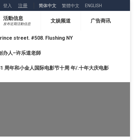
注册
登入
简体中文
繁體中文
ENGLISH
活動信息
文娱频道
广告商讯
发布近期活動信息
street. #508. Flushing NY
o) 创办人–许乐道老師
1 周年和小金人国际电影节十周 年/.十年大庆电影