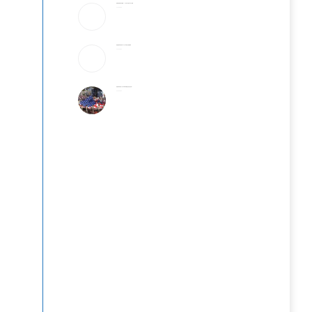
美破获跨国邮件诈骗案：17州老人成目标 3华人被捕
2026-08-06
美国国籍拿到就稳了吗？这5种情况可能被撤销
2026-08-06
美国最有权势的人只吃牛肉和发酵食品,你也该这样?
2026-08-06
迪