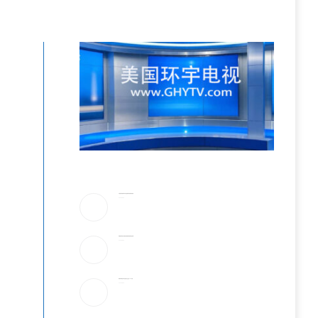
川普驳斥”美国弹药库存告急”!放话要抓叛国泄密者
2026-08-06
伊朗最高领袖太神秘!总统摸黑密谈,疑”真的是他吗”
2026-08-06
美最早周四宣布对多晶硅衍生品征15%关税
2026-08-06