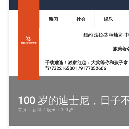
新闻
社会
娱乐
纽约 法拉盛 桐灿坊-中医调理 
旅美著名
千载难逢！独家红毯：大奖等你和孩子拿 !
节/7322165001 /9177052606
100 岁的迪士尼，日子
首页
新闻
娱乐
100 岁…
您在这里：