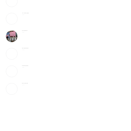
《歌手2026》胡彦斌拿下歌王！但齐豫是无冕之王
2026-08-08
加入战局！马斯克宣布投建全球最大芯片工厂
2026-08-08
宇树科技IPO：会翻跟头的机器人能吸引投资者吗？
2026-08-08
美国上诉法院维持对白宫宴会厅改造项目的暂停令
2026-08-08
美国“不可靠”，沙巴土三国签协议，印度很紧张
2026-08-08