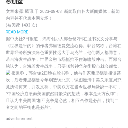
秒崩盘”
文章来源: 腾讯 于
2023-08-03
新闻取自各大新闻媒体，新闻
内容并不代表本网立场！
(被阅读
1403
次)
READ MORE
据中央社2日报道，鸿海创办人郭台铭2日在脸书发文分享与
《世界是平的》的作者弗里德曼交流心得。郭台铭称，台湾在
世界经济所扮演角色重要性远大于乌克兰，他们两人都同意，
若台海发生战争，世界金融市场抵挡不住海啸般冲击。而郭台
铭认为，台海若发生战争，只要10秒钟华尔街股市就会崩盘。
报道称，郭台铭2日晚在脸书称，他与作家弗里德曼相谈甚
欢，后者弗里德曼今年刚造访北京，试图厘清中美关系僵局究
竟所谓何来，并发文称，中美双方在当今世界局势缺一不可，
“中国经济崩溃而美国依然能繁荣的想法，根本是天方夜谭”；
且认为中美两国“相互竞争是必然，相互合作是必然，找到二
者之间的平衡也是必然”。
advertisement