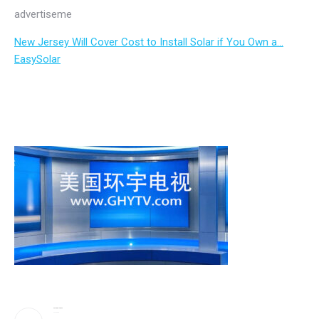
advertiseme
New Jersey Will Cover Cost to Install Solar if You Own a…
EasySolar
美防长将被撤换？特朗普回应
2026-08-08