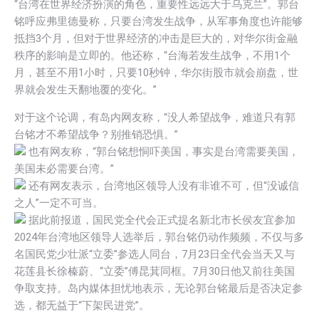
“台湾在世界经济扮演的角色，重要性远远大于乌克兰”。郭台
铭呼应弗里德曼称，只要台湾发生战争，从军事角度也许能够
抵挡3个月，但对于世界经济的冲击是巨大的，对华尔街金融
秩序的影响是立即的。他还称，“台海若发生战争，不用1个
月，甚至不用1小时，只要10秒钟，华尔街股市就会崩盘，世
界就会发生天翻地覆的变化。”
对于这个论调，有岛内网友称，“没人希望战争，难道只有郭
台铭才不希望战争？别推销恐惧。”
也有网友称，“郭台铭想恫吓美国，事实是台湾需要美国，
美国未必需要台湾。”
还有网友表示，台湾地区领导人没有非谁不可，但“没诚信
之人”一定不可当。
据此前报道，国民党全代会正式提名新北市长侯友宜参加
2024年台湾地区领导人选举后，郭台铭仍动作频频，不仅与多
名国民党少壮派“立委”参选人同台，7月23日全代会当天又与
花莲县长徐榛蔚、“立委”傅昆萁同框。7月30日他又前往美国
争取支持。岛内媒体担忧地表示，无论郭台铭最后是否决定参
选，都无益于“下架民进党”。